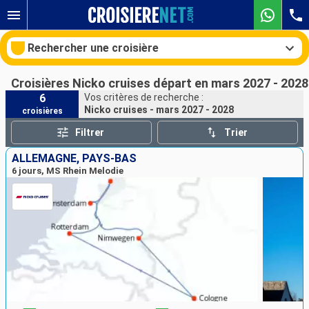
Rechercher une croisière
Croisières Nicko cruises départ en mars 2027 - 2028
6
Vos critères de recherche :
Nicko cruises - mars 2027 - 2028
croisières
Nos destinations
Filtrer
Trier
Mois de départ
ALLEMAGNE, PAYS-BAS
6 jours, MS Rhein Melodie
Ports
Compagnies
Rechercher