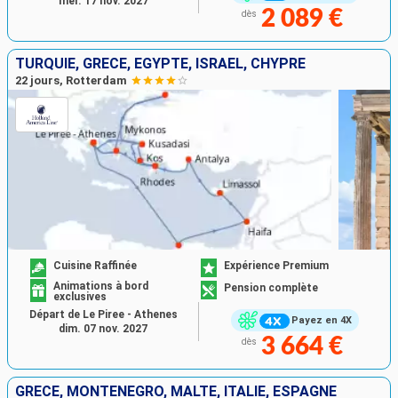
mer. 17 nov. 2027
2 089 €
dès
TURQUIE, GRÈCE, EGYPTE, ISRAËL, CHYPRE
22 jours, Rotterdam
Cuisine Raffinée
Expérience Premium
Animations à bord
Pension complète
exclusives
Départ de Le Piree - Athenes
Payez en 4X
dim. 07 nov. 2027
3 664 €
dès
GRÈCE, MONTÉNÉGRO, MALTE, ITALIE, ESPAGNE