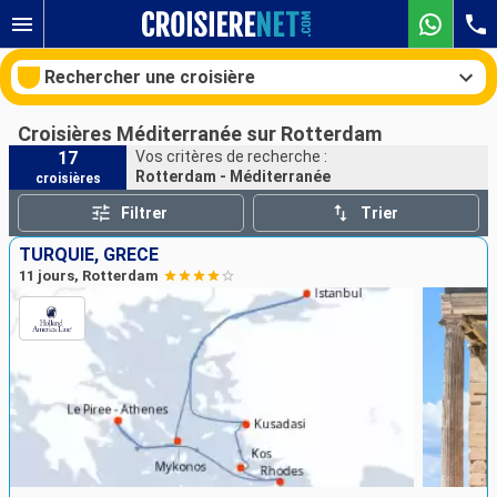
Rechercher une croisière
Croisières Méditerranée sur Rotterdam
17
Vos critères de recherche :
Rotterdam - Méditerranée
croisières
Nos destinations
Filtrer
Trier
Mois de départ
TURQUIE, GRÈCE
11 jours, Rotterdam
Ports
Compagnies
Rechercher