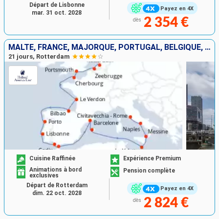
Départ de Lisbonne
Payez en 4X
mar. 31 oct. 2028
2 354 €
dès
MALTE, FRANCE, MAJORQUE, PORTUGAL, BELGIQUE, ITALIE, ROYAUME-UNI, ESPAGNE, GIBRALTAR, PAYS-BAS
21 jours, Rotterdam
Cuisine Raffinée
Expérience Premium
Animations à bord
Pension complète
exclusives
Départ de Rotterdam
Payez en 4X
dim. 22 oct. 2028
2 824 €
dès