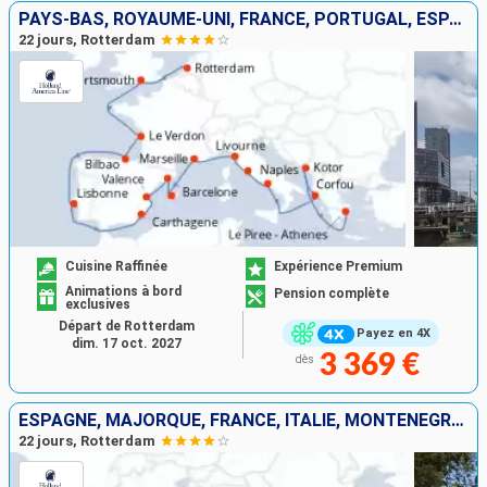
PAYS-BAS, ROYAUME-UNI, FRANCE, PORTUGAL, ESPAGNE, MAJORQUE, ITALIE, GRÈCE, MONTÉNÉGRO
22 jours, Rotterdam
Cuisine Raffinée
Expérience Premium
Animations à bord
Pension complète
exclusives
Départ de Rotterdam
Payez en 4X
dim. 17 oct. 2027
3 369 €
dès
ESPAGNE, MAJORQUE, FRANCE, ITALIE, MONTÉNÉGRO, TURQUIE, GRÈCE
22 jours, Rotterdam