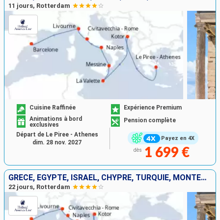
11 jours, Rotterdam
Cuisine Raffinée
Expérience Premium
Animations à bord
Pension complète
exclusives
Départ de Le Piree - Athenes
Payez en 4X
dim. 28 nov. 2027
1 699 €
dès
GRÈCE, EGYPTE, ISRAËL, CHYPRE, TURQUIE, MONTÉNÉGRO, MALTE, ITALIE, ESPAGNE
22 jours, Rotterdam