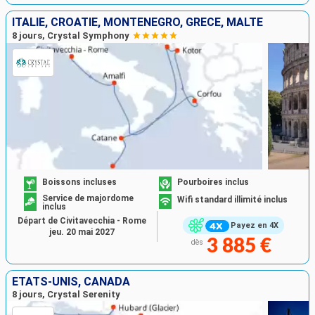
ITALIE, CROATIE, MONTÉNÉGRO, GRÈCE, MALTE
8 jours, Crystal Symphony
Boissons incluses
Pourboires inclus
Service de majordome
Wifi standard illimité inclus
inclus
Départ de Civitavecchia - Rome
Payez en 4X
jeu. 20 mai 2027
3 885 €
dès
ÉTATS-UNIS, CANADA
8 jours, Crystal Serenity