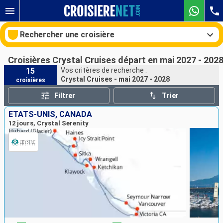
Rechercher une croisière
Croisières Crystal Cruises départ en mai 2027 - 202
15
Vos critères de recherche :
Crystal Cruises - mai 2027 - 2028
croisières
Nos destinations
Filtrer
Trier
Mois de départ
ÉTATS-UNIS, CANADA
12 jours, Crystal Serenity
Ports
Compagnies
Rechercher