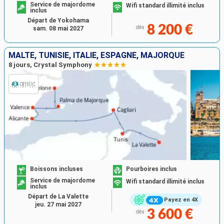
Service de majordome
Wifi standard illimité inclus
inclus
Départ de Yokohama
8 200 €
dès
sam. 08 mai 2027
MALTE, TUNISIE, ITALIE, ESPAGNE, MAJORQUE
8 jours, Crystal Symphony
Boissons incluses
Pourboires inclus
Service de majordome
Wifi standard illimité inclus
inclus
Départ de La Valette
Payez en 4X
jeu. 27 mai 2027
3 600 €
dès