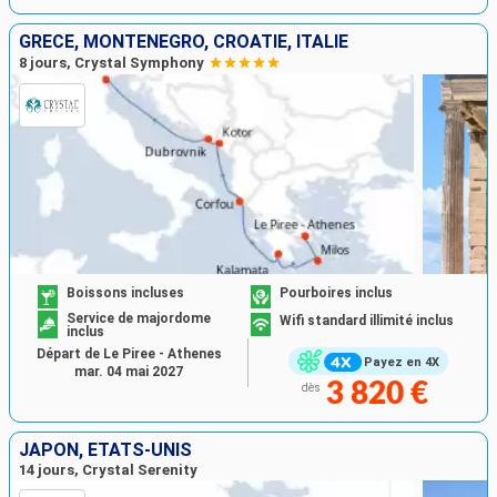
GRÈCE, MONTÉNÉGRO, CROATIE, ITALIE
8 jours, Crystal Symphony
Boissons incluses
Pourboires inclus
Service de majordome
Wifi standard illimité inclus
inclus
Départ de Le Piree - Athenes
Payez en 4X
mar. 04 mai 2027
3 820 €
dès
JAPON, ÉTATS-UNIS
14 jours, Crystal Serenity