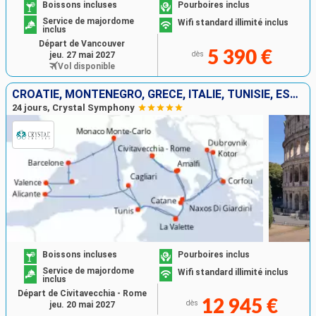
Boissons incluses
Pourboires inclus
Service de majordome
Wifi standard illimité inclus
inclus
Départ de Vancouver
5 390 €
jeu. 27 mai 2027
dès
Vol disponible
CROATIE, MONTÉNÉGRO, GRÈCE, ITALIE, TUNISIE, ESPAGNE, MAJORQUE, MONACO, MALTE
24 jours, Crystal Symphony
Boissons incluses
Pourboires inclus
Service de majordome
Wifi standard illimité inclus
inclus
Départ de Civitavecchia - Rome
12 945 €
dès
jeu. 20 mai 2027