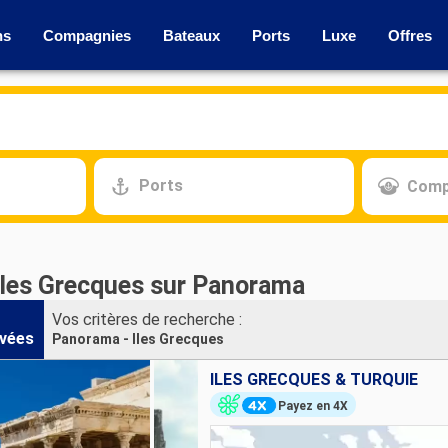
ns
Compagnies
Bateaux
Ports
Luxe
Offres
Ports
Comp
 Iles Grecques sur Panorama
Vos critères de recherche :
vées
Panorama - Iles Grecques
ILES GRECQUES & TURQUIE
Payez en 4X