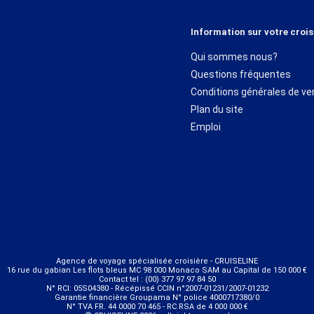
Information sur votre crois
Qui sommes nous?
Questions fréquentes
Conditions générales de ve
Plan du site
Emploi
Agence de voyage spécialisée croisière - CRUISELINE
16 rue du gabian Les flots bleus MC 98 000 Monaco SAM au Capital de 150 000 €
Contact tel : (00) 377 97 97 84 50
N° RCI: 05S04380 - Récépissé CCIN n°2007-01231/2007-01232
Garantie financière Groupama N° police 4000717380/0
N° TVA FR. 44 0000 70 465 - RC RSA de 4 000 000 €