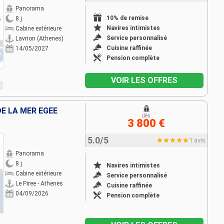
Panorama
10% de remise
8 j
Navires intimistes
Cabine extérieure
Service personnalisé
Lavrion (Athenes)
Cuisine raffinée
14/05/2027
Pension complète
VOIR LES OFFRES
DE LA MER ÉGÉE
dès
3 800 €
5.0/5
1 avis
Panorama
8 j
Navires intimistes
Cabine extérieure
Service personnalisé
Le Piree - Athenes
Cuisine raffinée
04/09/2026
Pension complète