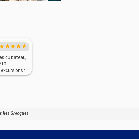
tés du bateau,
0/10
 excursions :
es autres
 vécu la
d’animation
ves en cas de
s Iles Grecques