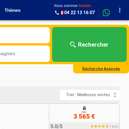
Nous sommes
fermés
Thèmes
04 22 13 16 07
Rechercher
agnies
Recherche Avancée
Trier : Meilleures ventes
dès
3 565 €
5.0/5
1 avis