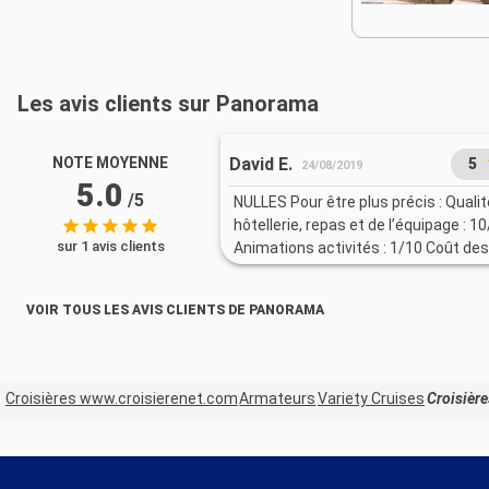
Les avis clients sur Panorama
David E.
NOTE MOYENNE
5
24/08/2019
5.0
/5
NULLES Pour être plus précis : Quali
hôtellerie, repas et de l’équipage : 1
sur 1 avis clients
Animations activités : 1/10 Coût des
exorbitant 3 a 4 fois plus cher que l
compagnies Tous les passagers ont
VOIR TOUS LES AVIS CLIENTS DE PANORAMA
même expérience : un responsable 
incapable de proposer des alternati
mauvais temps
Croisières www.croisierenet.com
Armateurs
Variety Cruises
Croisière