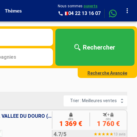
Nous sommes
ouverts
Thèmes
04 22 13 16 07
Rechercher
agnies
Recherche Avancée
Trier : Meilleures ventes
+
DE PORTO VERS L'ESPAGNE, LA VALLÉE DU DOURO (PORTUGAL) ET SALAMANQUE (ESPAGNE)
dès
dès
1 369 €
1 760 €
4.7/5
13 avis