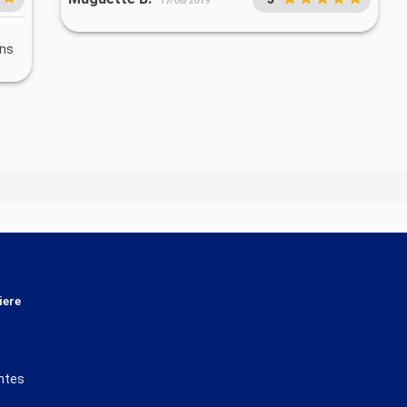
17/06/2019
ans
iere
ntes