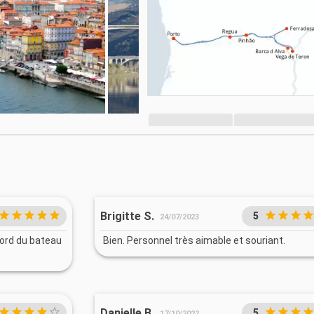
Brigitte S.
5
24/07/2023
 bord du bateau
Bien. Personnel très aimable et souriant.
Danielle B.
5
17/10/2022