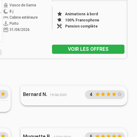
Vasco de Gama
8 j
Animations à bord
Cabine extérieure
100% Francophone
Porto
Pension complète
31/08/2026
VOIR LES OFFRES
Bernard N.
4
19/06/2023
Muguette B.
5