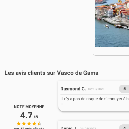
Les avis clients sur Vasco de Gama
Raymond G.
5
02/10/2023
Il n'y a pas de risque de s'ennuyer à
!
NOTE MOYENNE
4.7
/5
Denis J.
4
sur 13 avis clients
24/04/2023