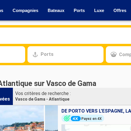
ns
Compagnies
Bateaux
Ports
Luxe
Offres
Ports
Comp
 Atlantique sur Vasco de Gama
Vos critères de recherche :
vées
Vasco de Gama - Atlantique
Payez en 4X