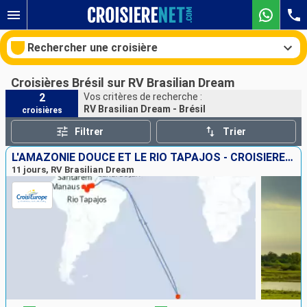
Rechercher une croisière
Croisières Brésil sur RV Brasilian Dream
2
Vos critères de recherche :
RV Brasilian Dream - Brésil
croisières
Nos destinations
Filtrer
Trier
Mois de départ
L'AMAZONIE DOUCE ET LE RIO TAPAJOS - CROISIÈRE ENVOUTANTE ET INTIMISTE VERS LES PLUS BELLES PLAGES DE L'AMAZONE
11 jours, RV Brasilian Dream
Ports
Compagnies
Rechercher