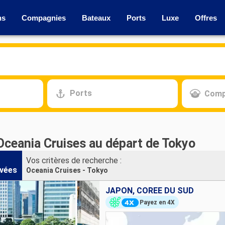
ns
Compagnies
Bateaux
Ports
Luxe
Offres
Ports
Comp
Oceania Cruises au départ de Tokyo
Vos critères de recherche :
vées
Oceania Cruises - Tokyo
JAPON, CORÉE DU SUD
Payez en 4X