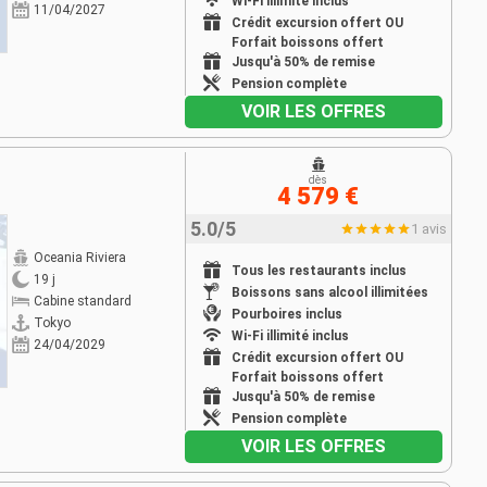
Wi-Fi illimité inclus
11/04/2027
Crédit excursion offert OU
Forfait boissons offert
Jusqu'à 50% de remise
Pension complète
VOIR LES OFFRES
dès
4 579 €
5.0/5
1 avis
Oceania Riviera
Tous les restaurants inclus
19 j
Boissons sans alcool illimitées
Cabine standard
Pourboires inclus
Tokyo
Wi-Fi illimité inclus
24/04/2029
Crédit excursion offert OU
Forfait boissons offert
Jusqu'à 50% de remise
Pension complète
VOIR LES OFFRES