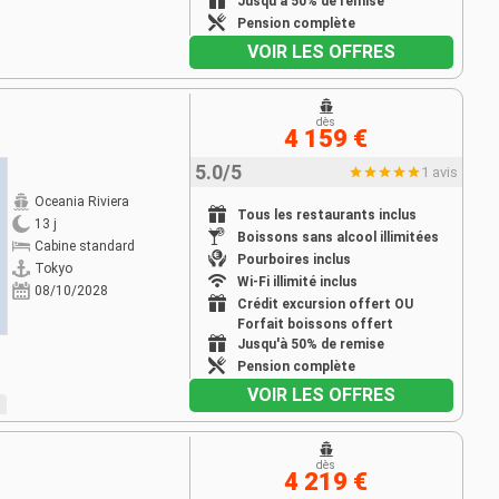
Jusqu'à 50% de remise
Pension complète
VOIR LES OFFRES
dès
4 159 €
5.0/5
1 avis
Oceania Riviera
Tous les restaurants inclus
13 j
Boissons sans alcool illimitées
Cabine standard
Pourboires inclus
Tokyo
Wi-Fi illimité inclus
08/10/2028
Crédit excursion offert OU
Forfait boissons offert
Jusqu'à 50% de remise
Pension complète
VOIR LES OFFRES
dès
4 219 €