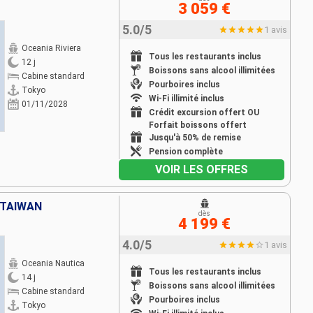
3 059 €
5.0/5
1 avis
Oceania Riviera
Tous les restaurants inclus
12 j
Boissons sans alcool illimitées
Cabine standard
Pourboires inclus
Tokyo
Wi-Fi illimité inclus
01/11/2028
Crédit excursion offert OU
Forfait boissons offert
Jusqu'à 50% de remise
Pension complète
VOIR LES OFFRES
 TAÏWAN
dès
4 199 €
4.0/5
1 avis
Oceania Nautica
Tous les restaurants inclus
14 j
Boissons sans alcool illimitées
Cabine standard
Pourboires inclus
Tokyo