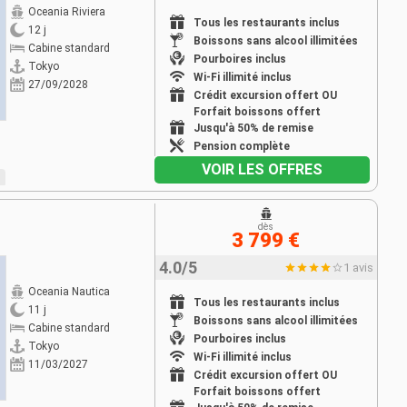
Oceania Riviera
Tous les restaurants inclus
12 j
Boissons sans alcool illimitées
Cabine standard
Pourboires inclus
Tokyo
Wi-Fi illimité inclus
27/09/2028
Crédit excursion offert OU
Forfait boissons offert
Jusqu'à 50% de remise
Pension complète
VOIR LES OFFRES
dès
3 799 €
4.0/5
1 avis
Oceania Nautica
Tous les restaurants inclus
11 j
Boissons sans alcool illimitées
Cabine standard
Pourboires inclus
Tokyo
Wi-Fi illimité inclus
11/03/2027
Crédit excursion offert OU
Forfait boissons offert