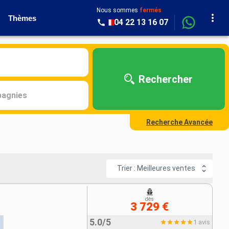
Nous sommes
fermés
Thèmes
04 22 13 16 07
Rechercher
agnies
Recherche Avancée
Trier : Meilleures ventes
dès
3 729 €
5.0/5
1 avis