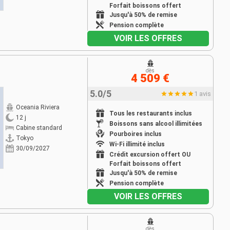
Forfait boissons offert
Jusqu'à 50% de remise
Pension complète
VOIR LES OFFRES
dès
4 509 €
5.0/5
1 avis
Oceania Riviera
Tous les restaurants inclus
12 j
Boissons sans alcool illimitées
Cabine standard
Pourboires inclus
Tokyo
Wi-Fi illimité inclus
30/09/2027
Crédit excursion offert OU
Forfait boissons offert
Jusqu'à 50% de remise
Pension complète
VOIR LES OFFRES
dès