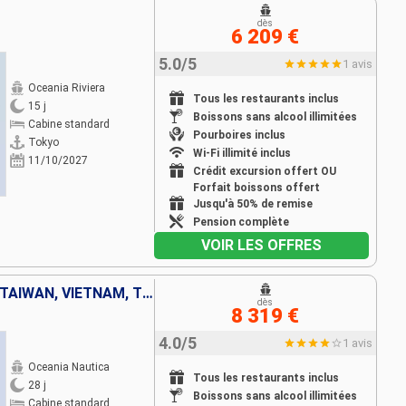
dès
6 209 €
5.0/5
1 avis
Oceania Riviera
Tous les restaurants inclus
15 j
Boissons sans alcool illimitées
Cabine standard
Pourboires inclus
Tokyo
Wi-Fi illimité inclus
11/10/2027
Crédit excursion offert OU
Forfait boissons offert
Jusqu'à 50% de remise
Pension complète
VOIR LES OFFRES
CORÉE DU SUD, CHINE, JAPON, TAÏWAN, VIETNAM, THAÏLANDE, SINGAPOUR
dès
8 319 €
4.0/5
1 avis
Oceania Nautica
Tous les restaurants inclus
28 j
Boissons sans alcool illimitées
Cabine standard