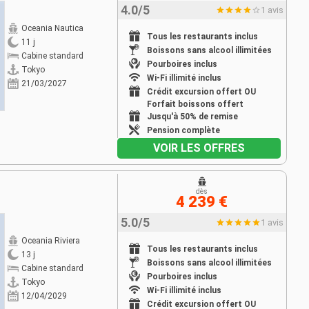
4.0/5
1 avis
Oceania Nautica
Tous les restaurants inclus
11 j
Boissons sans alcool illimitées
Cabine standard
Pourboires inclus
Tokyo
Wi-Fi illimité inclus
21/03/2027
Crédit excursion offert OU
Forfait boissons offert
Jusqu'à 50% de remise
Pension complète
VOIR LES OFFRES
dès
4 239 €
5.0/5
1 avis
Oceania Riviera
Tous les restaurants inclus
13 j
Boissons sans alcool illimitées
Cabine standard
Pourboires inclus
Tokyo
Wi-Fi illimité inclus
12/04/2029
Crédit excursion offert OU