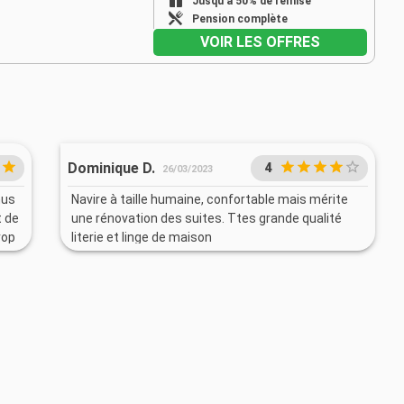
Jusqu'à 50% de remise
Pension complète
VOIR LES OFFRES
Dominique D.
4
26/03/2023
nus
Navire à taille humaine, confortable mais mérite
t de
une rénovation des suites. Ttes grande qualité
rop
literie et linge de maison