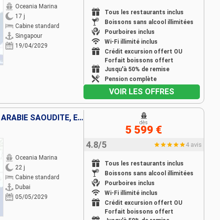
Oceania Marina
Tous les restaurants inclus
17 j
Boissons sans alcool illimitées
Cabine standard
Pourboires inclus
Singapour
Wi-Fi illimité inclus
19/04/2029
Crédit excursion offert OU
Forfait boissons offert
Jusqu'à 50% de remise
Pension complète
VOIR LES OFFRES
EMIRATS ARABES UNIS, OMAN, ARABIE SAOUDITE, EGYPTE, JORDANIE, CHYPRE, GRÈCE, TURQUIE
dès
5 599 €
4.8/5
4 avis
Oceania Marina
Tous les restaurants inclus
22 j
Boissons sans alcool illimitées
Cabine standard
Pourboires inclus
Dubai
Wi-Fi illimité inclus
05/05/2029
Crédit excursion offert OU
Forfait boissons offert