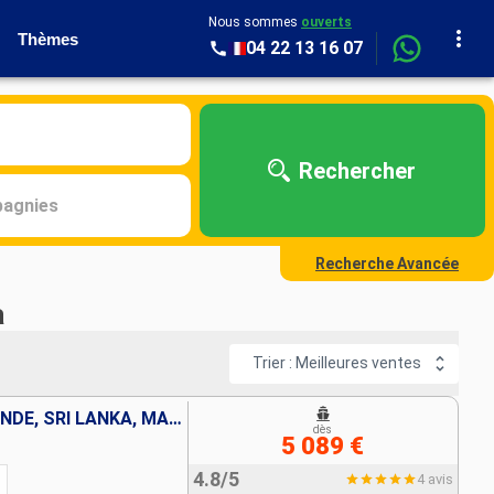
Nous sommes
ouverts
Thèmes
04 22 13 16 07
Rechercher
agnies
Recherche Avancée
a
Trier : Meilleures ventes
SINGAPOUR, MALAISIE, THAÏLANDE, SRI LANKA, MALDIVES, INDE, OMAN, EMIRATS ARABES UNIS
dès
5 089 €
4.8/5
4 avis