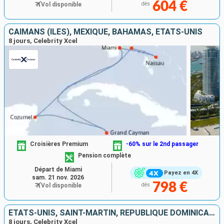
604 €
Vol disponible
dès
CAÏMANS (ÎLES), MEXIQUE, BAHAMAS, ÉTATS-UNIS
8 jours, Celebrity Xcel
Croisières Premium
-60% sur le 2nd passager
Pension complète
Départ de Miami
Payez en 4X
sam. 21 nov. 2026
798 €
Vol disponible
dès
ÉTATS-UNIS, SAINT-MARTIN, RÉPUBLIQUE DOMINICAINE
8 jours, Celebrity Xcel