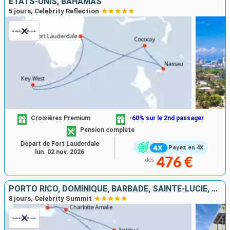
ÉTATS-UNIS, BAHAMAS
5 jours, Celebrity Reflection
Croisières Premium
-60% sur le 2nd passager
Pension complète
Départ de Fort Lauderdale
Payez en 4X
lun. 02 nov. 2026
476 €
dès
PORTO RICO, DOMINIQUE, BARBADE, SAINTE-LUCIE, ANTIGUA-ET-BARBUDA, ÉTATS-UNIS
8 jours, Celebrity Summit