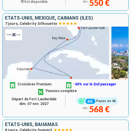
550 €
Vol disponible
dès
ÉTATS-UNIS, MEXIQUE, CAÏMANS (ÎLES)
7 jours, Celebrity Silhouette
Croisières Premium
-60% sur le 2nd passager
Pension complète
Départ de Fort Lauderdale
Payez en 4X
dim. 07 nov. 2027
568 €
dès
ÉTATS-UNIS, BAHAMAS
8 jours, Celebrity Summit