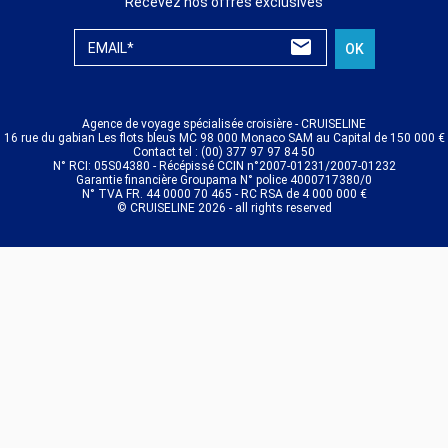
Recevez nos offres exclusives
EMAIL*
OK
Agence de voyage spécialisée croisière - CRUISELINE
16 rue du gabian Les flots bleus MC 98 000 Monaco SAM au Capital de 150 000 €
Contact tel : (00) 377 97 97 84 50
N° RCI: 05S04380 - Récépissé CCIN n°2007-01231/2007-01232
Garantie financière Groupama N° police 4000717380/0
N° TVA FR. 44 0000 70 465 - RC RSA de 4 000 000 €
© CRUISELINE 2026 - all rights reserved