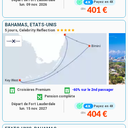
Payez en 4X
lun. 09 nov. 2026
401 €
dès
BAHAMAS, ÉTATS-UNIS
5 jours, Celebrity Reflection
Croisières Premium
-60% sur le 2nd passager
Pension complète
Départ de Fort Lauderdale
Payez en 4X
lun. 15 nov. 2027
404 €
dès