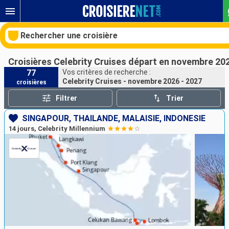
Rechercher une croisière
Croisières Celebrity Cruises départ en novembre 20
77
Vos critères de recherche :
Celebrity Cruises - novembre 2026 - 2027
croisières
Nos destinations
Filtrer
Trier
Mois de départ
SINGAPOUR, THAÏLANDE, MALAISIE, INDONÉSIE
14 jours, Celebrity Millennium
Ports
Compagnies
Rechercher