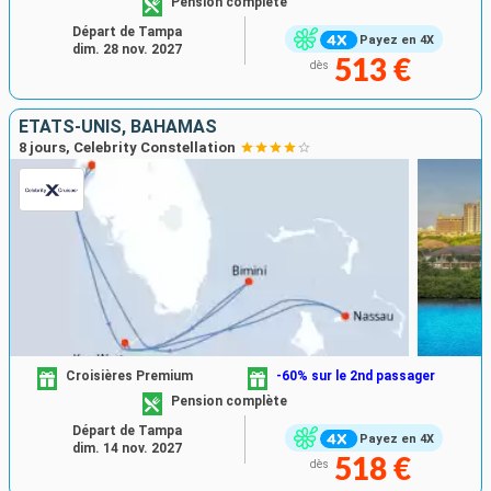
Pension complète
Départ de Tampa
Payez en 4X
dim. 28 nov. 2027
513 €
dès
ÉTATS-UNIS, BAHAMAS
8 jours, Celebrity Constellation
Croisières Premium
-60% sur le 2nd passager
Pension complète
Départ de Tampa
Payez en 4X
dim. 14 nov. 2027
518 €
dès