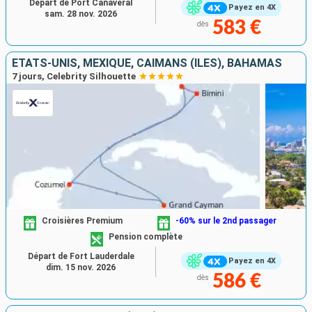
Départ de Port Canaveral
Payez en 4X
sam. 28 nov. 2026
583 €
dès
ÉTATS-UNIS, MEXIQUE, CAÏMANS (ÎLES), BAHAMAS
7 jours, Celebrity Silhouette
Croisières Premium
-60% sur le 2nd passager
Pension complète
Départ de Fort Lauderdale
Payez en 4X
dim. 15 nov. 2026
586 €
dès