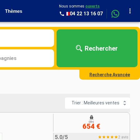
Nous sommes
ouverts
Thèmes
04 22 13 16 07
Rechercher
agnies
Recherche Avancée
Trier : Meilleures ventes
dès
654 €
5.0/5
2 avis