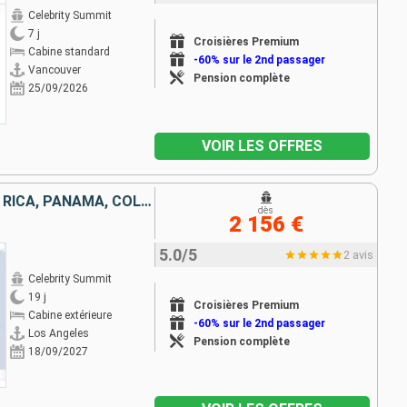
Celebrity Summit
7 j
Croisières Premium
Cabine standard
-60% sur le 2nd passager
Vancouver
Pension complète
25/09/2026
VOIR LES OFFRES
MEXIQUE, GUATEMALA, COSTA RICA, PANAMA, COLOMBIE, ÎLES TURQUES-ET-CAÏQUES, ÉTATS-UNIS
dès
2 156 €
5.0/5
2 avis
Celebrity Summit
19 j
Croisières Premium
Cabine extérieure
-60% sur le 2nd passager
Los Angeles
Pension complète
18/09/2027