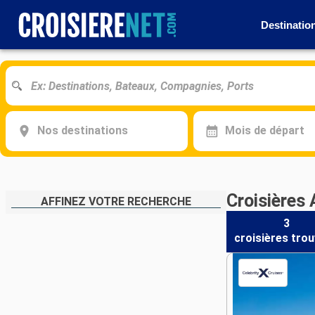
Destinatio
Nos destinations
Mois de départ
Croisières
AFFINEZ VOTRE RECHERCHE
3
croisières
trou