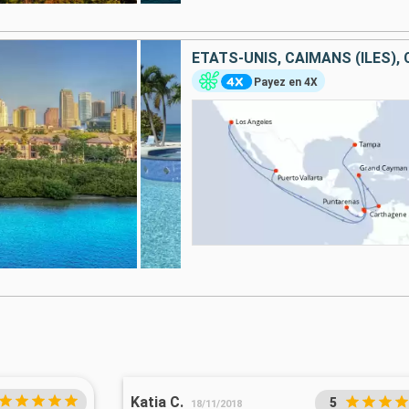
Payez en 4X
Katia C.
5
18/11/2018