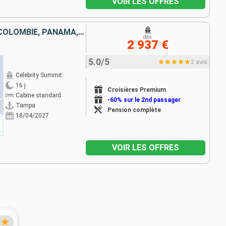
VOIR LES OFFRES
ÉTATS-UNIS, CAÏMANS (ÎLES), COLOMBIE, PANAMA, COSTA RICA, MEXIQUE
dès
2 937 €
5.0/5
2 avis
Celebrity Summit
16 j
Croisières Premium
Cabine standard
-60% sur le 2nd passager
Tampa
Pension complète
18/04/2027
VOIR LES OFFRES