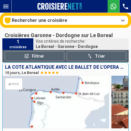
Rechercher une croisière
Croisières Garonne - Dordogne sur Le Boreal
1
Vos critères de recherche :
Le Boreal - Garonne - Dordogne
croisières
Nos destinations
Filtrer
Trier
Mois de départ
LA CÔTE ATLANTIQUE AVEC LE BALLET DE L'OPÉRA NATIONAL DE PARIS
10 jours, Le Boreal
Ports
Compagnies
Rechercher