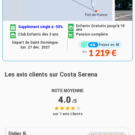
Enfants Gratuits jusqu'à 18
Supplément single à -50%
ans
Club Enfants dès 3 ans
Pension complète
Départ de Saint Domingue
Payez en 4X
lun. 27 déc. 2027
1 219 €
dès
Les avis clients sur Costa Serena
NOTE MOYENNE
4.0
/5
sur 1 avis clients
Didier B.