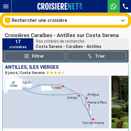
Rechercher une croisière
Croisières Caraïbes - Antilles sur Costa Serena
17
Vos critères de recherche :
Costa Serena - Caraïbes - Antilles
croisières
Nos destinations
Filtrer
Trier
Mois de départ
ANTILLES, ILES VIERGES
8 jours, Costa Serena
Ports
Compagnies
Rechercher