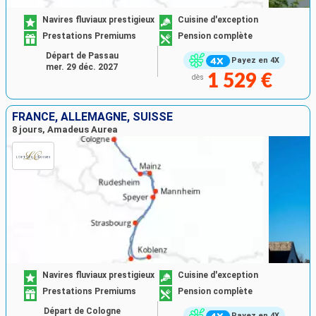
Navires fluviaux prestigieux
Cuisine d'exception
Prestations Premiums
Pension complète
Départ de Passau
Payez en 4X
mer. 29 déc. 2027
1 529 €
dès
FRANCE, ALLEMAGNE, SUISSE
8 jours, Amadeus Aurea
Navires fluviaux prestigieux
Cuisine d'exception
Prestations Premiums
Pension complète
Départ de Cologne
Payez en 4X