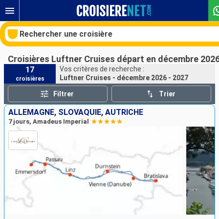
Rechercher une croisière
Croisières Luftner Cruises départ en décembre 2026
17
Vos critères de recherche :
Luftner Cruises - décembre 2026 - 2027
croisières
Nos destinations
Filtrer
Trier
Mois de départ
ALLEMAGNE, SLOVAQUIE, AUTRICHE
7 jours, Amadeus Imperial
Ports
Compagnies
Rechercher