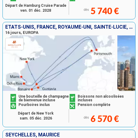
Départ de Hamburg Cruise Parade
5 740 €
dès
ven. 01 déc. 2028
ÉTATS-UNIS, FRANCE, ROYAUME-UNI, SAINTE-LUCIE, BONAIRE, PAYS-BAS, JAMAÏQUE
16 jours, EUROPA
Une bouteille de champagne
Boissons non alcoolisées
de bienvenue incluse
incluses
Pourboires inclus
Pension complète
Départ de New York
6 570 €
dès
sam. 05 déc. 2026
SEYCHELLES, MAURICE