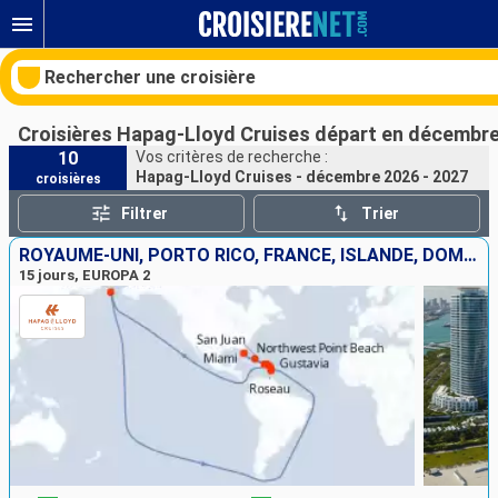
Rechercher une croisière
Croisières Hapag-Lloyd Cruises départ en décembre
10
Vos critères de recherche :
Hapag-Lloyd Cruises - décembre 2026 - 2027
croisières
Nos destinations
Filtrer
Trier
Mois de départ
ROYAUME-UNI, PORTO RICO, FRANCE, ISLANDE, DOMINIQUE, GUADELOUPE, SAINTE-LUCIE, ÉTATS-UNIS
15 jours, EUROPA 2
Ports
Compagnies
Rechercher