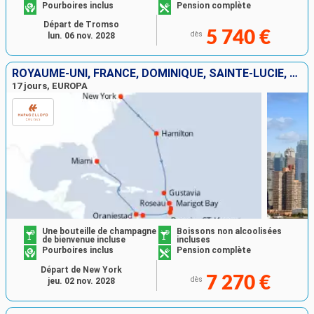
Pourboires inclus
Pension complète
Départ de Tromso
5 740 €
dès
lun. 06 nov. 2028
ROYAUME-UNI, FRANCE, DOMINIQUE, SAINTE-LUCIE, SAINT VINCENT-ET-LES-GRENADINES, BONAIRE, ARUBA, ÉTATS-UNIS
17 jours, EUROPA
Une bouteille de champagne
Boissons non alcoolisées
de bienvenue incluse
incluses
Pourboires inclus
Pension complète
Départ de New York
7 270 €
dès
jeu. 02 nov. 2028