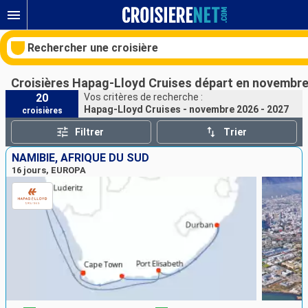
Rechercher une croisière
Croisières Hapag-Lloyd Cruises départ en novembre
20
Vos critères de recherche :
Hapag-Lloyd Cruises - novembre 2026 - 2027
croisières
Nos destinations
Filtrer
Trier
Mois de départ
NAMIBIE, AFRIQUE DU SUD
16 jours, EUROPA
Ports
Compagnies
Rechercher