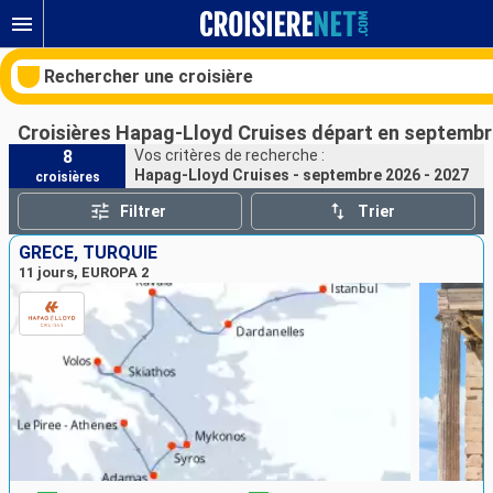
Rechercher une croisière
Croisières Hapag-Lloyd Cruises départ en septembr
8
Vos critères de recherche :
Hapag-Lloyd Cruises - septembre 2026 - 2027
croisières
Nos destinations
Filtrer
Trier
Mois de départ
GRÈCE, TURQUIE
11 jours, EUROPA 2
Ports
Compagnies
Rechercher