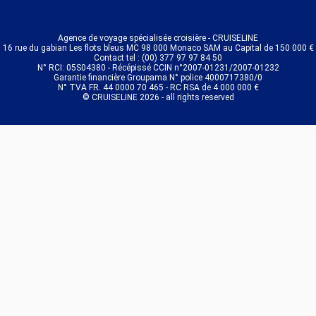
Agence de voyage spécialisée croisière - CRUISELINE
16 rue du gabian Les flots bleus MC 98 000 Monaco SAM au Capital de 150 000 €
Contact tel : (00) 377 97 97 84 50
N° RCI: 05S04380 - Récépissé CCIN n°2007-01231/2007-01232
Garantie financière Groupama N° police 4000717380/0
N° TVA FR. 44 0000 70 465 - RC RSA de 4 000 000 €
© CRUISELINE 2026 - all rights reserved