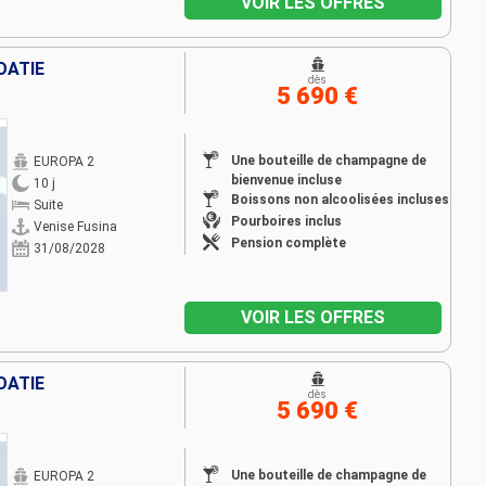
VOIR LES OFFRES
OATIE
dès
5 690 €
Une bouteille de champagne de
EUROPA 2
bienvenue incluse
10 j
Boissons non alcoolisées incluses
Suite
Pourboires inclus
Venise Fusina
Pension complète
31/08/2028
VOIR LES OFFRES
OATIE
dès
5 690 €
Une bouteille de champagne de
EUROPA 2