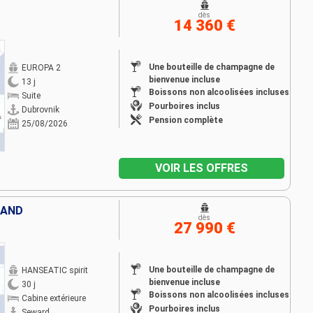
dès
14 360 €
Une bouteille de champagne de
EUROPA 2
bienvenue incluse
13 j
Boissons non alcoolisées incluses
Suite
Pourboires inclus
Dubrovnik
Pension complète
25/08/2026
VOIR LES OFFRES
LAND
dès
27 990 €
Une bouteille de champagne de
HANSEATIC spirit
bienvenue incluse
30 j
Boissons non alcoolisées incluses
Cabine extérieure
Pourboires inclus
Seward