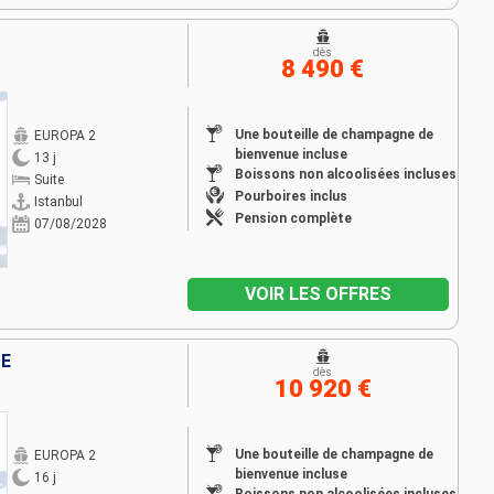
dès
8 490 €
Une bouteille de champagne de
EUROPA 2
bienvenue incluse
13 j
Boissons non alcoolisées incluses
Suite
Pourboires inclus
Istanbul
Pension complète
07/08/2028
VOIR LES OFFRES
DE
dès
10 920 €
Une bouteille de champagne de
EUROPA 2
bienvenue incluse
16 j