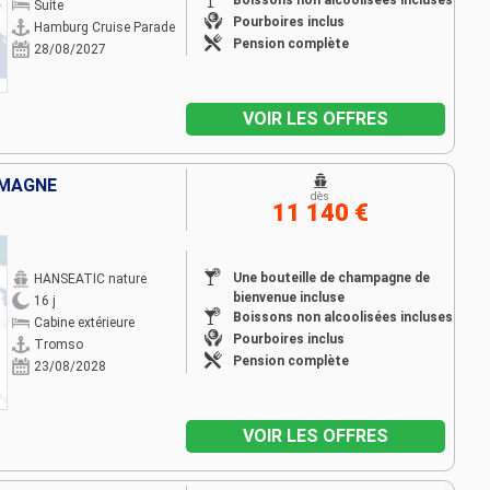
Boissons non alcoolisées incluses
Suite
Pourboires inclus
Hamburg Cruise Parade
Pension complète
28/08/2027
VOIR LES OFFRES
EMAGNE
dès
11 140 €
Une bouteille de champagne de
HANSEATIC nature
bienvenue incluse
16 j
Boissons non alcoolisées incluses
Cabine extérieure
Pourboires inclus
Tromso
Pension complète
23/08/2028
VOIR LES OFFRES