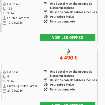
Une bouteille de champagne de
EUROPA 2
bienvenue incluse
13 j
Boissons non alcoolisées incluses
Suite
Pourboires inclus
Le Piree - Athenes
Pension complète
19/08/2028
VOIR LES OFFRES
dès
4 490 €
Une bouteille de champagne de
EUROPA
bienvenue incluse
5 j
Boissons non alcoolisées incluses
Suite
Pourboires inclus
Hamburg Cruise Parade
Pension complète
21/08/2026