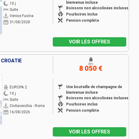
bienvenue incluse
10 j
Boissons non alcoolisées incluses
Suite
Pourboires inclus
Venise Fusina
Pension complète
31/08/2028
VOIR LES OFFRES
 CROATIE
dès
8 050 €
Une bouteille de champagne de
EUROPA 2
bienvenue incluse
10 j
Boissons non alcoolisées incluses
Suite
Pourboires inclus
Civitavecchia - Rome
Pension complète
16/08/2026
VOIR LES OFFRES