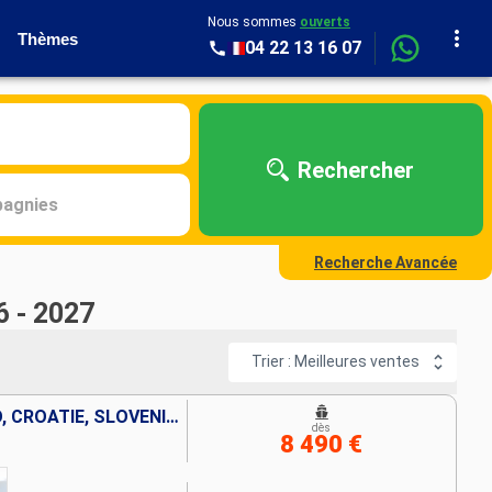
Nous sommes
ouverts
Thèmes
04 22 13 16 07
Rechercher
agnies
Recherche Avancée
6 - 2027
Trier : Meilleures ventes
GRÈCE, ALBANIE, MONTÉNÉGRO, CROATIE, SLOVÉNIE, ITALIE
dès
8 490 €