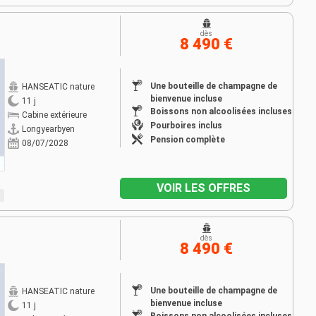
dès
8 490 €
Une bouteille de champagne de
HANSEATIC nature
bienvenue incluse
11 j
Boissons non alcoolisées incluses
Cabine extérieure
Pourboires inclus
Longyearbyen
Pension complète
08/07/2028
VOIR LES OFFRES
dès
8 490 €
Une bouteille de champagne de
HANSEATIC nature
bienvenue incluse
11 j