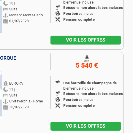
bienvenue incluse
10 j
Boissons non alcoolisées incluses
Suite
Pourboires inclus
Monaco Monte-Carlo
Pension complète
01/07/2028
VOIR LES OFFRES
AJORQUE
dès
5 540 €
Une bouteille de champagne de
EUROPA
bienvenue incluse
11 j
Boissons non alcoolisées incluses
Suite
Pourboires inclus
Civitavecchia - Rome
Pension complète
10/07/2028
VOIR LES OFFRES