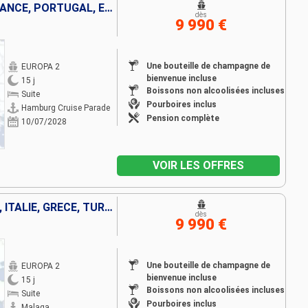
ALLEMAGNE, ROYAUME-UNI, FRANCE, PORTUGAL, ESPAGNE
dès
9 990 €
Une bouteille de champagne de
EUROPA 2
bienvenue incluse
15 j
Boissons non alcoolisées incluses
Suite
Pourboires inclus
Hamburg Cruise Parade
Pension complète
10/07/2028
VOIR LES OFFRES
MAJORQUE, ESPAGNE, FRANCE, ITALIE, GRÈCE, TURQUIE
dès
9 990 €
Une bouteille de champagne de
EUROPA 2
bienvenue incluse
15 j
Boissons non alcoolisées incluses
Suite
Pourboires inclus
Malaga