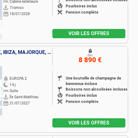
Boissons non alcoolisées incluses
Cabine extérieure
Pourboires inclus
Tromso
Pension complète
18/07/2028
VOIR LES OFFRES
ISLANDE, PORTUGAL, ESPAGNE, IBIZA, MAJORQUE, FRANCE, ITALIE
dès
8 890 €
Une bouteille de champagne de
EUROPA 2
bienvenue incluse
14 j
Boissons non alcoolisées incluses
Suite
Pourboires inclus
Île Saint-Matthieu
Pension complète
21/07/2027
VOIR LES OFFRES