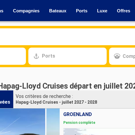
ns
Compagnies
Bateaux
Ports
Luxe
Offres
Ports
Comp
Hapag-Lloyd Cruises départ en juillet 20
Vos critères de recherche :
vées
Hapag-Lloyd Cruises - juillet 2027 - 2028
GRÖENLAND
Pension complète