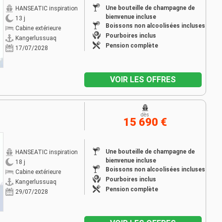
Une bouteille de champagne de
HANSEATIC inspiration
bienvenue incluse
13 j
Boissons non alcoolisées incluses
Cabine extérieure
Pourboires inclus
Kangerlussuaq
Pension complète
17/07/2028
VOIR LES OFFRES
dès
15 690 €
Une bouteille de champagne de
HANSEATIC inspiration
bienvenue incluse
18 j
Boissons non alcoolisées incluses
Cabine extérieure
Pourboires inclus
Kangerlussuaq
Pension complète
29/07/2028