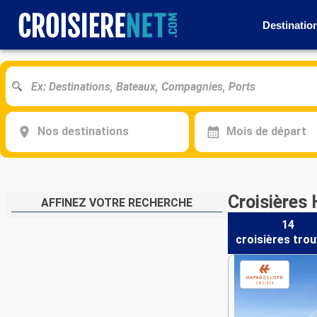
Destinatio
Nos destinations
Mois de départ
Croisières 
AFFINEZ VOTRE RECHERCHE
14
croisières
trou