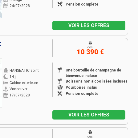
Pension complète
24/07/2028
VOIR LES OFFRES
E
dès
10 390 €
Une bouteille de champagne de
HANSEATIC spirit
bienvenue incluse
14 j
Boissons non alcoolisées incluses
Cabine extérieure
Pourboires inclus
Vancouver
Pension complète
17/07/2028
VOIR LES OFFRES
dès