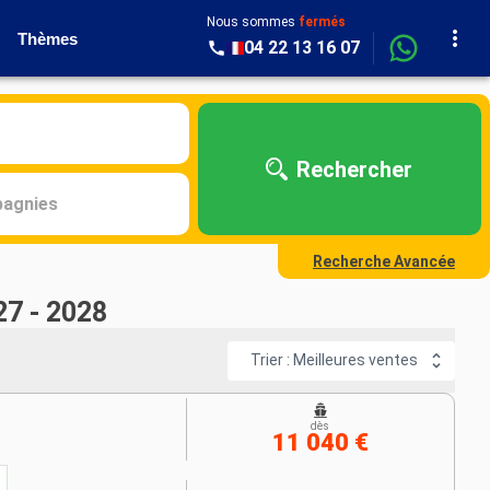
Nous sommes
fermés
Thèmes
04 22 13 16 07
Rechercher
agnies
Recherche Avancée
27 - 2028
Trier : Meilleures ventes
dès
11 040 €