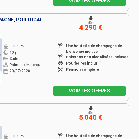
VOIR LES OFFRES
SPAGNE, PORTUGAL
dès
4 290 €
Une bouteille de champagne de
EUROPA
bienvenue incluse
10 j
Boissons non alcoolisées incluses
Suite
Pourboires inclus
Palma de Majorque
Pension complète
20/07/2028
VOIR LES OFFRES
dès
5 040 €
Une bouteille de champagne de
EUROPA