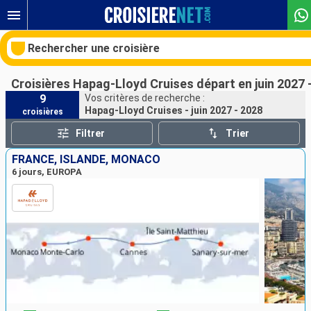
Rechercher une croisière
Croisières Hapag-Lloyd Cruises départ en juin 2027 
9
Vos critères de recherche :
Hapag-Lloyd Cruises - juin 2027 - 2028
croisières
Nos destinations
Filtrer
Trier
Mois de départ
FRANCE, ISLANDE, MONACO
6 jours, EUROPA
Ports
Compagnies
Rechercher