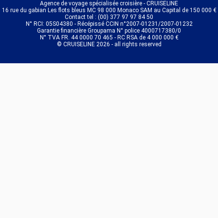
Agence de voyage spécialisée croisière - CRUISELINE
16 rue du gabian Les flots bleus MC 98 000 Monaco SAM au Capital de 150 000 €
Contact tel : (00) 377 97 97 84 50
N° RCI: 05S04380 - Récépissé CCIN n°2007-01231/2007-01232
Garantie financière Groupama N° police 4000717380/0
N° TVA FR. 44 0000 70 465 - RC RSA de 4 000 000 €
© CRUISELINE 2026 - all rights reserved