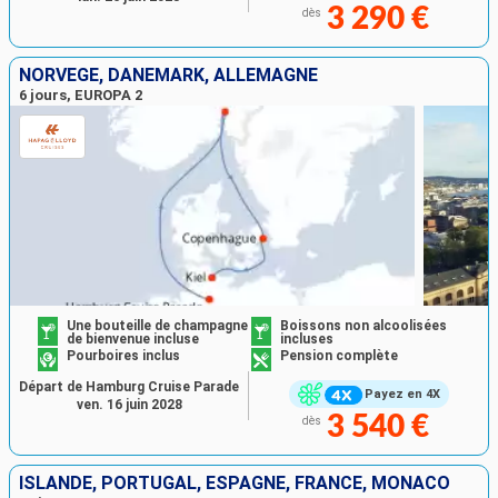
3 290 €
dès
NORVÈGE, DANEMARK, ALLEMAGNE
6 jours, EUROPA 2
Une bouteille de champagne
Boissons non alcoolisées
de bienvenue incluse
incluses
Pourboires inclus
Pension complète
Départ de Hamburg Cruise Parade
Payez en 4X
ven. 16 juin 2028
3 540 €
dès
ISLANDE, PORTUGAL, ESPAGNE, FRANCE, MONACO