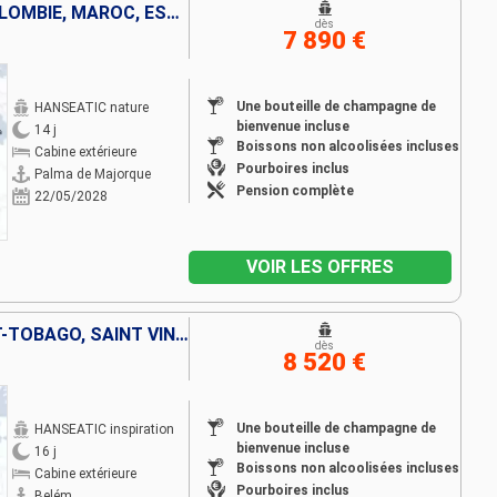
MAJORQUE, FRANCE, IBIZA, COLOMBIE, MAROC, ESPAGNE, PORTUGAL
dès
7 890 €
Une bouteille de champagne de
HANSEATIC nature
bienvenue incluse
14 j
Boissons non alcoolisées incluses
Cabine extérieure
Pourboires inclus
Palma de Majorque
Pension complète
22/05/2028
VOIR LES OFFRES
BRÉSIL, ÎLE ROYALE, TRINITÉ-ET-TOBAGO, SAINT VINCENT-ET-LES-GRENADINES, SAINTE-LUCIE, DOMINIQUE, FRANCE, ANGUILLA, BAHAMAS, CANADA
dès
8 520 €
Une bouteille de champagne de
HANSEATIC inspiration
bienvenue incluse
16 j
Boissons non alcoolisées incluses
Cabine extérieure
Pourboires inclus
Belém