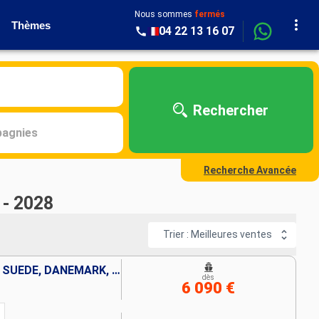
Nous sommes
fermés
Thèmes
04 22 13 16 07
Rechercher
agnies
Recherche Avancée
 - 2028
Trier : Meilleures ventes
POLOGNE, ISLANDE, LETTONIE, SUÈDE, DANEMARK, ALLEMAGNE
dès
6 090 €