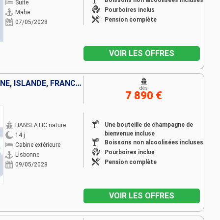
Boissons non alcoolisées incluses
Suite
Pourboires inclus
Mahe
Pension complète
07/05/2028
VOIR LES OFFRES
PORTUGAL, GIBRALTAR, ESPAGNE, ISLANDE, FRANCE, MAJORQUE
dès
7 890 €
Une bouteille de champagne de
HANSEATIC nature
bienvenue incluse
14 j
Boissons non alcoolisées incluses
Cabine extérieure
Pourboires inclus
Lisbonne
Pension complète
09/05/2028
VOIR LES OFFRES