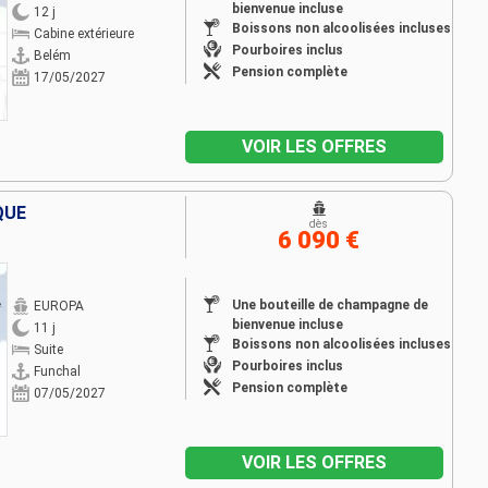
bienvenue incluse
12 j
Boissons non alcoolisées incluses
Cabine extérieure
Pourboires inclus
Belém
Pension complète
17/05/2027
VOIR LES OFFRES
QUE
dès
6 090 €
Une bouteille de champagne de
EUROPA
bienvenue incluse
11 j
Boissons non alcoolisées incluses
Suite
Pourboires inclus
Funchal
Pension complète
07/05/2027
VOIR LES OFFRES