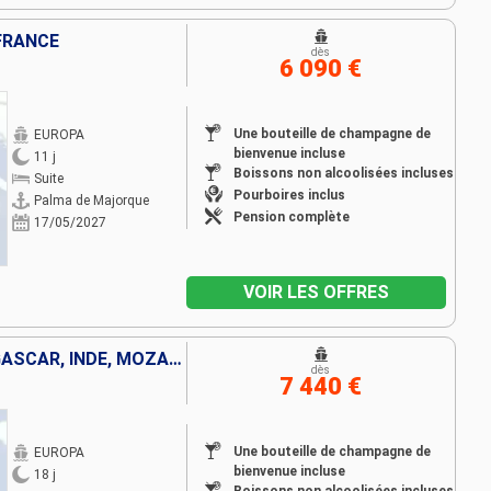
 FRANCE
dès
6 090 €
Une bouteille de champagne de
EUROPA
bienvenue incluse
11 j
Boissons non alcoolisées incluses
Suite
Pourboires inclus
Palma de Majorque
Pension complète
17/05/2027
VOIR LES OFFRES
SEYCHELLES, ISLANDE, MADAGASCAR, INDE, MOZAMBIQUE, AFRIQUE DU SUD
dès
7 440 €
Une bouteille de champagne de
EUROPA
bienvenue incluse
18 j