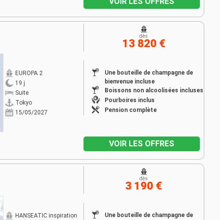
VOIR LES OFFRES
dès
13 820 €
Une bouteille de champagne de
EUROPA 2
bienvenue incluse
19 j
Boissons non alcoolisées incluses
Suite
Pourboires inclus
Tokyo
Pension complète
15/05/2027
VOIR LES OFFRES
dès
3 190 €
Une bouteille de champagne de
HANSEATIC inspiration