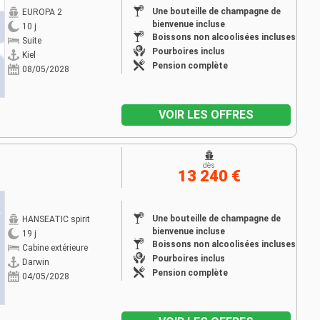
Une bouteille de champagne de
EUROPA 2
bienvenue incluse
10 j
Boissons non alcoolisées incluses
Suite
Pourboires inclus
Kiel
Pension complète
08/05/2028
VOIR LES OFFRES
dès
13 240 €
Une bouteille de champagne de
HANSEATIC spirit
bienvenue incluse
19 j
Boissons non alcoolisées incluses
Cabine extérieure
Pourboires inclus
Darwin
Pension complète
04/05/2028