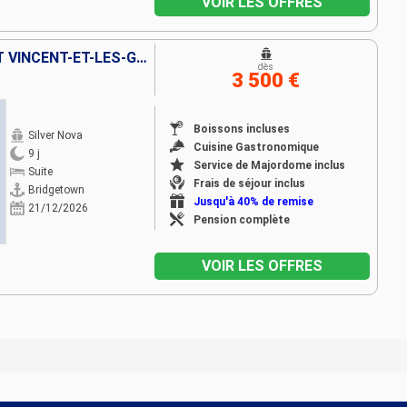
VOIR LES OFFRES
BARBADE, SAINTE-LUCIE, SAINT VINCENT-ET-LES-GRENADINES, GRENADE, MARTINIQUE, ANTIGUA-ET-BARBUDA, SAINT-THOMAS, PORTO RICO
dès
3 500 €
Boissons incluses
Silver Nova
Cuisine Gastronomique
9 j
Service de Majordome inclus
Suite
Frais de séjour inclus
Bridgetown
Jusqu'à 40% de remise
21/12/2026
Pension complète
VOIR LES OFFRES