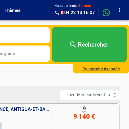
Nous sommes
fermés
Thèmes
04 22 13 16 07
Rechercher
agnies
Recherche Avancée
Trier : Meilleures ventes
ÉTATS-UNIS, PORTO RICO, FRANCE, ANTIGUA-ET-BARBUDA, ARUBA, BONAIRE, BARBADE
dès
9 140 €