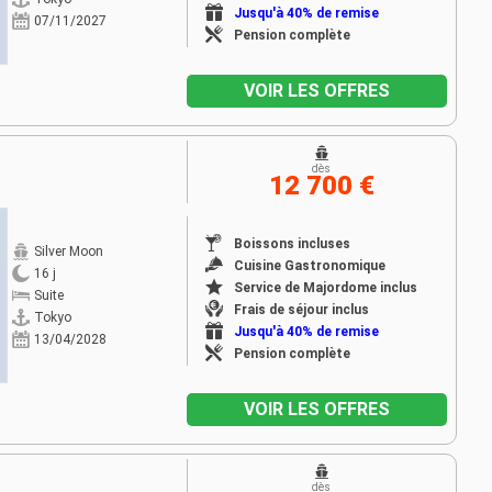
Jusqu'à 40% de remise
07/11/2027
Pension complète
VOIR LES OFFRES
dès
12 700 €
Boissons incluses
Silver Moon
Cuisine Gastronomique
16 j
Service de Majordome inclus
Suite
Frais de séjour inclus
Tokyo
Jusqu'à 40% de remise
13/04/2028
Pension complète
VOIR LES OFFRES
dès