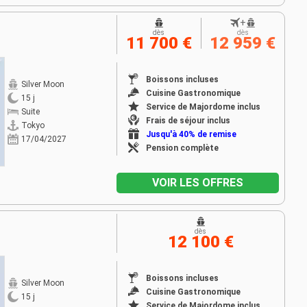
+
dès
dès
11 700 €
12 959 €
Boissons incluses
Silver Moon
Cuisine Gastronomique
15 j
Service de Majordome inclus
Suite
Frais de séjour inclus
Tokyo
Jusqu'à 40% de remise
17/04/2027
Pension complète
VOIR LES OFFRES
dès
12 100 €
Boissons incluses
Silver Moon
Cuisine Gastronomique
15 j
Service de Majordome inclus