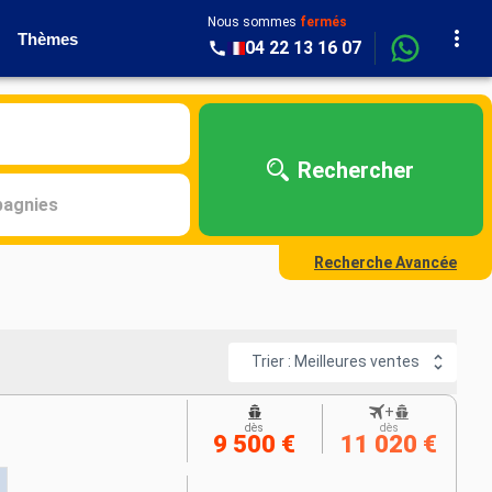
Nous sommes
fermés
Thèmes
04 22 13 16 07
Rechercher
agnies
Recherche Avancée
Trier : Meilleures ventes
+
dès
dès
9 500 €
11 020 €