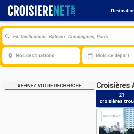
Destinatio
Nos destinations
Mois de départ
Croisières 
AFFINEZ VOTRE RECHERCHE
21
croisières
trou