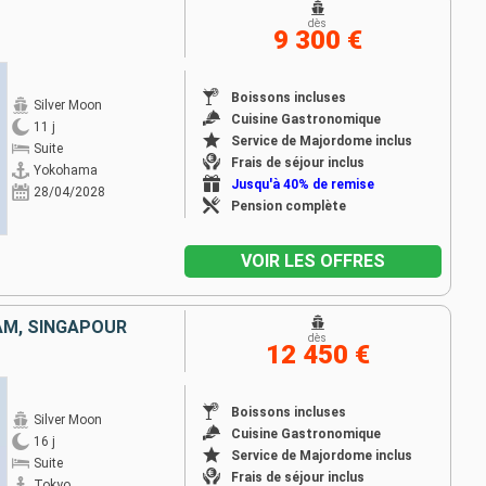
dès
9 300 €
Boissons incluses
Silver Moon
Cuisine Gastronomique
11 j
Service de Majordome inclus
Suite
Frais de séjour inclus
Yokohama
Jusqu'à 40% de remise
28/04/2028
Pension complète
VOIR LES OFFRES
NAM, SINGAPOUR
dès
12 450 €
Boissons incluses
Silver Moon
Cuisine Gastronomique
16 j
Service de Majordome inclus
Suite
Frais de séjour inclus
Tokyo