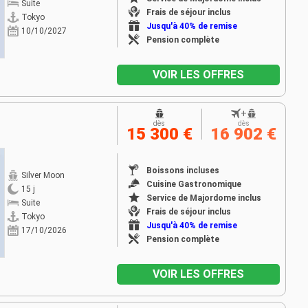
Suite
Frais de séjour inclus
Tokyo
Jusqu'à 40% de remise
10/10/2027
Pension complète
VOIR LES OFFRES
+
dès
dès
15 300 €
16 902 €
Boissons incluses
Silver Moon
Cuisine Gastronomique
15 j
Service de Majordome inclus
Suite
Frais de séjour inclus
Tokyo
Jusqu'à 40% de remise
17/10/2026
Pension complète
VOIR LES OFFRES