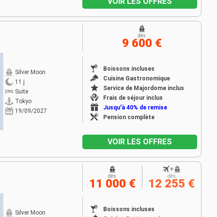
VOIR LES OFFRES
dès
9 600 €
Boissons incluses
Silver Moon
Cuisine Gastronomique
11 j
Service de Majordome inclus
Suite
Frais de séjour inclus
Tokyo
Jusqu'à 40% de remise
19/09/2027
Pension complète
VOIR LES OFFRES
+
dès
dès
11 000 €
12 255 €
Boissons incluses
Silver Moon