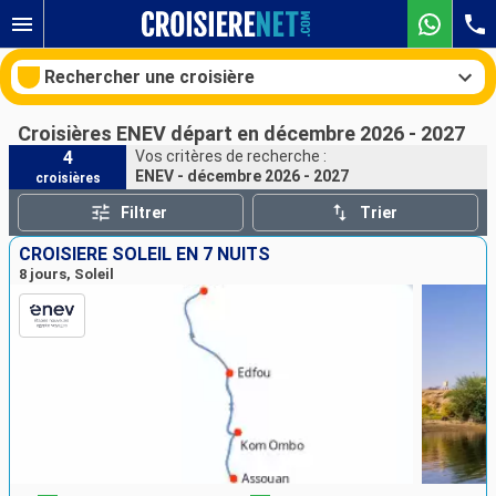
Rechercher une croisière
Croisières ENEV départ en décembre 2026 - 2027
4
Vos critères de recherche :
ENEV - décembre 2026 - 2027
croisières
Nos destinations
Filtrer
Trier
Mois de départ
CROISIÈRE SOLEIL EN 7 NUITS
8 jours, Soleil
Ports
Compagnies
Rechercher