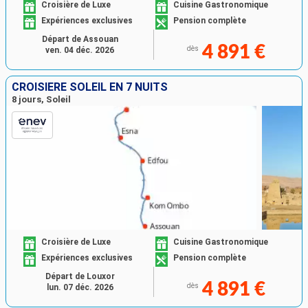
Croisière de Luxe
Cuisine Gastronomique
Expériences exclusives
Pension complète
Départ de Assouan
4 891 €
dès
ven. 04 déc. 2026
CROISIÈRE SOLEIL EN 7 NUITS
8 jours, Soleil
Croisière de Luxe
Cuisine Gastronomique
Expériences exclusives
Pension complète
Départ de Louxor
4 891 €
dès
lun. 07 déc. 2026