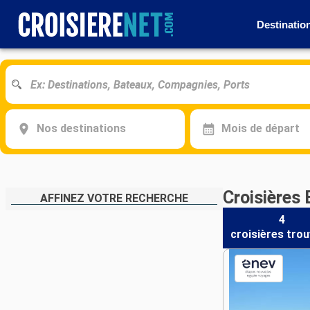
Destinatio
Nos destinations
Mois de départ
Croisières 
AFFINEZ VOTRE RECHERCHE
4
croisières
trou