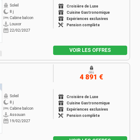
Soleil
Croisière de Luxe
8 j
Cuisine Gastronomique
Cabine balcon
Expériences exclusives
Louxor
Pension complète
22/02/2027
VOIR LES OFFRES
dès
4 891 €
Soleil
Croisière de Luxe
8 j
Cuisine Gastronomique
Cabine balcon
Expériences exclusives
Assouan
Pension complète
19/02/2027