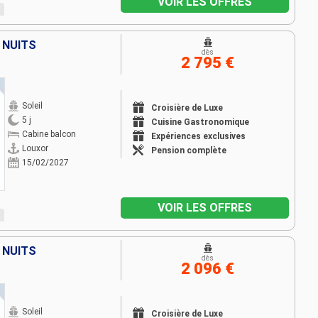
VOIR LES OFFRES
4 NUITS
dès
2 795 €
Soleil
Croisière de Luxe
5 j
Cuisine Gastronomique
Cabine balcon
Expériences exclusives
Louxor
Pension complète
15/02/2027
VOIR LES OFFRES
3 NUITS
dès
2 096 €
Soleil
Croisière de Luxe