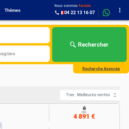
Nous sommes
fermés
Thèmes
04 22 13 16 07
Rechercher
agnies
Recherche Avancée
Trier : Meilleures ventes
dès
4 891 €