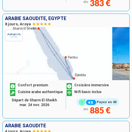
383 €
dès
ARABIE SAOUDITE, EGYPTE
8 jours, Aroya
Confort premium
Croisière immersive
Cuisine arabe authentique
Wifi basic inclus
Départ de Sharm El Sheikh
Payez en 4X
mar. 24 nov. 2026
885 €
dès
ARABIE SAOUDITE
4 jours, Aroya