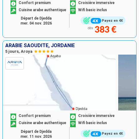
Confort premium
Croisière immersive
Cuisine arabe authentique
Wifi basic inclus
Départ de Djedda
Payez en 4X
mer. 04 nov. 2026
383 €
dès
ARABIE SAOUDITE, JORDANIE
5 jours, Aroya
Confort premium
Croisière immersive
Cuisine arabe authentique
Wifi basic inclus
Départ de Djedda
Payez en 4X
mer. 11 nov. 2026