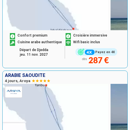
Confort premium
Croisière immersive
Cuisine arabe authentique
Wifi basic inclus
Départ de Djedda
Payez en 4X
jeu. 11 nov. 2027
287 €
dès
ARABIE SAOUDITE
4 jours, Aroya