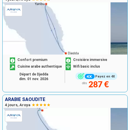
Confort premium
Croisière immersive
Cuisine arabe authentique
Wifi basic inclus
Départ de Djedda
Payez en 4X
dim. 01 nov. 2026
287 €
dès
ARABIE SAOUDITE
4 jours, Aroya