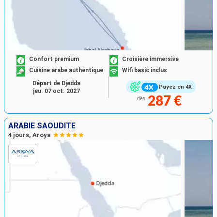
Confort premium
Croisière immersive
Cuisine arabe authentique
Wifi basic inclus
Départ de Djedda
Payez en 4X
jeu. 07 oct. 2027
287 €
dès
ARABIE SAOUDITE
4 jours, Aroya