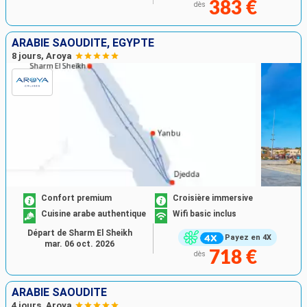
383 €
dès
ARABIE SAOUDITE, EGYPTE
8 jours, Aroya
Confort premium
Croisière immersive
Cuisine arabe authentique
Wifi basic inclus
Départ de Sharm El Sheikh
Payez en 4X
mar. 06 oct. 2026
718 €
dès
ARABIE SAOUDITE
4 jours, Aroya