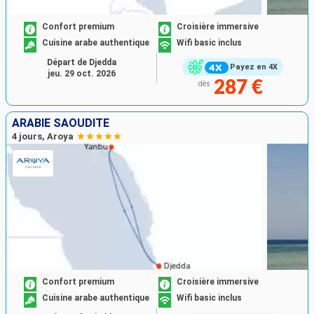
Confort premium
Croisière immersive
Cuisine arabe authentique
Wifi basic inclus
Départ de Djedda
Payez en 4X
jeu. 29 oct. 2026
287 €
dès
ARABIE SAOUDITE
4 jours, Aroya
Confort premium
Croisière immersive
Cuisine arabe authentique
Wifi basic inclus