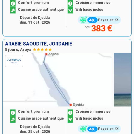
Confort premium
Croisière immersive
Cuisine arabe authentique
Wifi basic inclus
Départ de Djedda
Payez en 4X
dim. 11 oct. 2026
383 €
dès
ARABIE SAOUDITE, JORDANIE
5 jours, Aroya
Confort premium
Croisière immersive
Cuisine arabe authentique
Wifi basic inclus
Départ de Djedda
Payez en 4X
dim. 25 oct. 2026