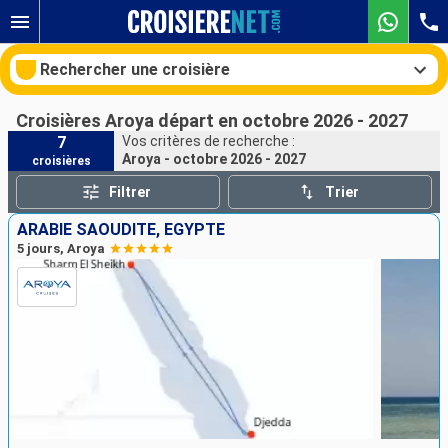
Rechercher une croisière
Croisières Aroya départ en octobre 2026 - 2027
7
Vos critères de recherche :
Aroya - octobre 2026 - 2027
croisières
Nos destinations
Filtrer
Trier
Mois de départ
ARABIE SAOUDITE, EGYPTE
5 jours, Aroya
Ports
Compagnies
Rechercher