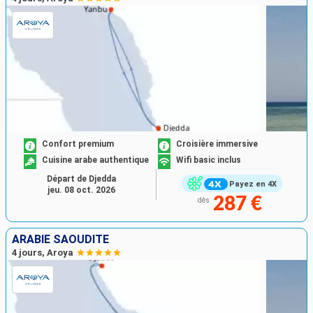
Confort premium
Croisière immersive
Cuisine arabe authentique
Wifi basic inclus
Départ de Djedda
Payez en 4X
jeu. 08 oct. 2026
287 €
dès
ARABIE SAOUDITE
4 jours, Aroya