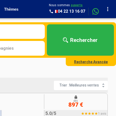
Nous sommes
ouverts
Thèmes
04 22 13 16 07
Rechercher
agnies
Recherche Avancée
Trier : Meilleures ventes
dès
897 €
5.0/5
1 avis