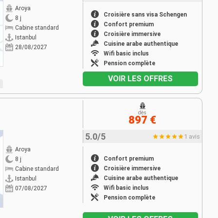
Aroya
Croisière sans visa Schengen
8 j
Confort premium
Cabine standard
Croisière immersive
Istanbul
Cuisine arabe authentique
28/08/2027
Wifi basic inclus
Pension complète
VOIR LES OFFRES
dès
897 €
5.0/5
1 avis
Aroya
Confort premium
8 j
Croisière immersive
Cabine standard
Cuisine arabe authentique
Istanbul
Wifi basic inclus
07/08/2027
Pension complète