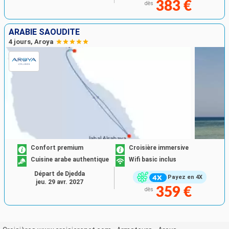
383 €
dès
ARABIE SAOUDITE
4 jours, Aroya
Confort premium
Croisière immersive
Cuisine arabe authentique
Wifi basic inclus
Départ de Djedda
Payez en 4X
jeu. 29 avr. 2027
359 €
dès