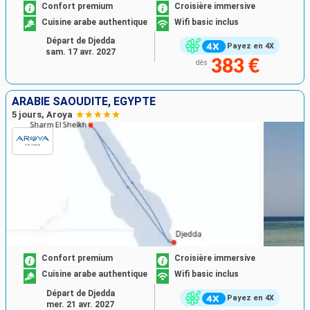
Confort premium
Croisière immersive
Cuisine arabe authentique
Wifi basic inclus
Départ de Djedda
Payez en 4X
sam. 17 avr. 2027
383 €
dès
ARABIE SAOUDITE, EGYPTE
5 jours, Aroya
Confort premium
Croisière immersive
Cuisine arabe authentique
Wifi basic inclus
Départ de Djedda
Payez en 4X
mer. 21 avr. 2027