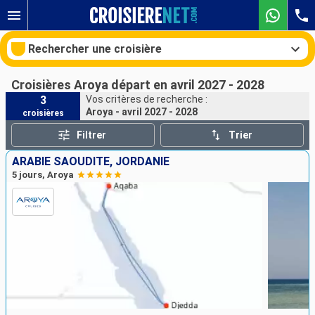
Rechercher une croisière
Croisières Aroya départ en avril 2027 - 2028
3
Vos critères de recherche :
Aroya - avril 2027 - 2028
croisières
Nos destinations
Filtrer
Trier
Mois de départ
ARABIE SAOUDITE, JORDANIE
5 jours, Aroya
Ports
Compagnies
Rechercher