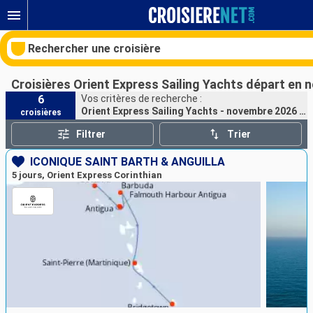
Rechercher une croisière
Croisières Orient Express Sailing Yachts départ en 
6
Vos critères de recherche :
Orient Express Sailing Yachts - novembre 2026 - 2027
croisières
Nos destinations
Filtrer
Trier
Mois de départ
ICONIQUE SAINT BARTH & ANGUILLA
5 jours, Orient Express Corinthian
Ports
Compagnies
Rechercher