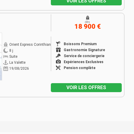
VOIR LES OFFRES
dès
18 900 €
Boissons Premium
Orient Express Corinthian
Gastronomie Signature
8 j
Service de conciergerie
Suite
Expériences Exclusives
La Valette
Pension complète
19/08/2026
VOIR LES OFFRES