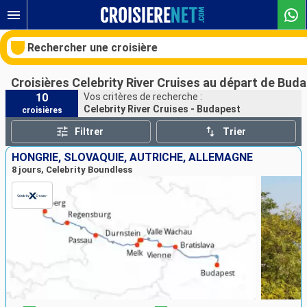
Rechercher une croisière
Croisières Celebrity River Cruises au départ de Bud
10
Vos critères de recherche :
Celebrity River Cruises - Budapest
croisières
Nos destinations
Filtrer
Trier
Mois de départ
HONGRIE, SLOVAQUIE, AUTRICHE, ALLEMAGNE
8 jours, Celebrity Boundless
Ports
Compagnies
Rechercher