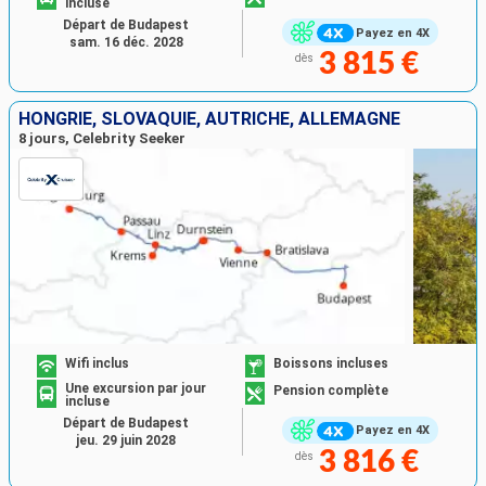
incluse
Départ de Budapest
Payez en 4X
sam. 16 déc. 2028
3 815 €
dès
HONGRIE, SLOVAQUIE, AUTRICHE, ALLEMAGNE
8 jours, Celebrity Seeker
Wifi inclus
Boissons incluses
Une excursion par jour
Pension complète
incluse
Départ de Budapest
Payez en 4X
jeu. 29 juin 2028
3 816 €
dès