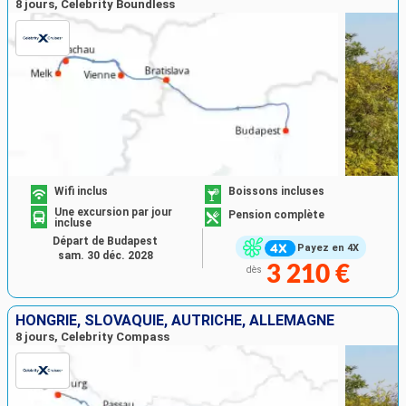
8 jours, Celebrity Boundless
Wifi inclus
Boissons incluses
Une excursion par jour
Pension complète
incluse
Départ de Budapest
Payez en 4X
sam. 30 déc. 2028
3 210 €
dès
HONGRIE, SLOVAQUIE, AUTRICHE, ALLEMAGNE
8 jours, Celebrity Compass