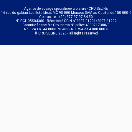
Agence de voyage spécialisée croisière - CRUISELINE
16 rue du gabian Les flots bleus MC 98 000 Monaco SAM au Capital de 150 000 €
Contact tel : (00) 377 97 97 84 50
N° RCI: 05S04380 - Récépissé CCIN n°2007-01231/2007-01232
Garantie financière Groupama N° police 4000717380/0
N° TVA FR. 44 0000 70 465 - RC RSA de 4 000 000 €
© CRUISELINE 2026 - all rights reserved