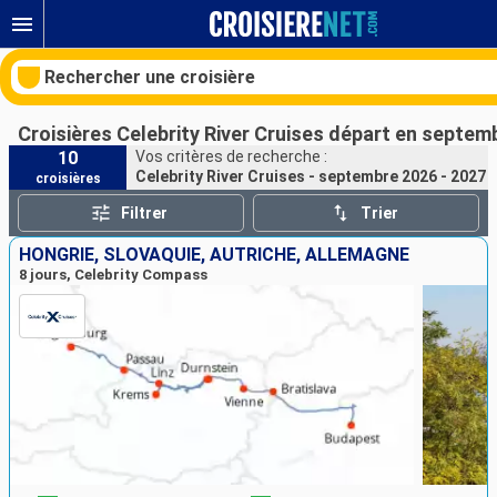
Rechercher une croisière
Croisières Celebrity River Cruises départ en septem
10
Vos critères de recherche :
Celebrity River Cruises - septembre 2026 - 2027
croisières
Nos destinations
Filtrer
Trier
Mois de départ
HONGRIE, SLOVAQUIE, AUTRICHE, ALLEMAGNE
8 jours, Celebrity Compass
Ports
Compagnies
Rechercher