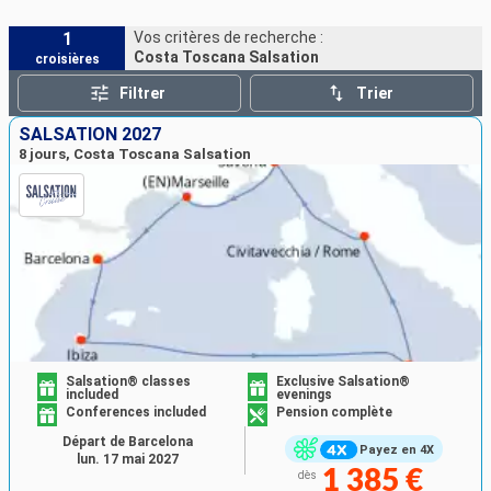
1
Vos critères de recherche :
Costa Toscana Salsation
croisières
Filtrer
Trier
SALSATION 2027
8 jours, Costa Toscana Salsation
Salsation® classes
Exclusive Salsation®
included
evenings
Conferences included
Pension complète
Départ de Barcelona
Payez en 4X
lun. 17 mai 2027
1 385 €
dès