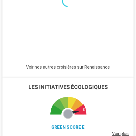
amoureux de la nature. Aix-en-Provence, ville d'art et
d'histoire, est célèbre pour son architecture et ses marchés.
L'arrière-pays provençal permet d'explorer des villages
pittoresques comme Gordes et Roussillon, ainsi que d'admirer
les champs de lavande emblématiques. À deux heures de
route, Saint-Tropez est une destination incontournable avec
son port coloré, son ambiance glamour et ses plages de sable
fin.
Voir nos autres croisières sur Renaissance
LES INITIATIVES ÉCOLOGIQUES
GREEN SCORE E
Voir plus