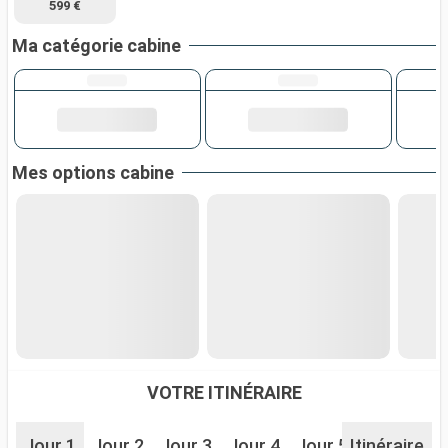
599 €
Ma catégorie cabine
Mes options cabine
VOTRE ITINÉRAIRE
Jour 1
Jour 2
Jour 3
Jour 4
Jour 5
Itinéraire
Jour 6
J