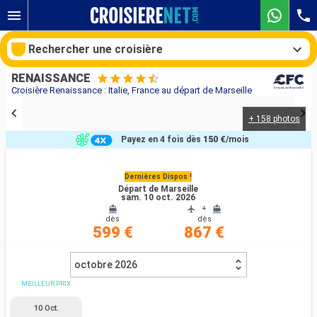
Rechercher une croisière
RENAISSANCE
Croisière Renaissance : Italie, France au départ de Marseille
+ 158 photos
Nos destinations
Payez en 4 fois dès
150 €
/mois
Mois de départ
Dernières Dispos !
Départ de Marseille
Ports
Compagnies
sam. 10 oct. 2026
+
dès
dès
Rechercher
599 €
867 €
octobre 2026
MEILLEUR PRIX
10 Oct.