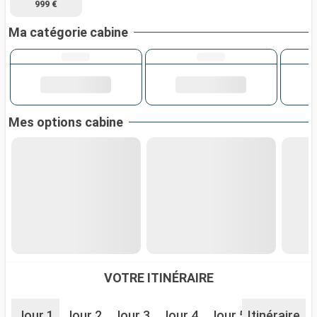
999 €
Ma catégorie cabine
Mes options cabine
VOTRE ITINÉRAIRE
Jour 1
Jour 2
Jour 3
Jour 4
Jour 5
Itinéraire
Jour 6
J