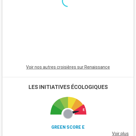
amoureux de la nature. Aix-en-Provence, ville d'art et
d'histoire, est célèbre pour son architecture et ses marchés.
L'arrière-pays provençal permet d'explorer des villages
pittoresques comme Gordes et Roussillon, ainsi que d'admirer
les champs de lavande emblématiques. À deux heures de
route, Saint-Tropez est une destination incontournable avec
son port coloré, son ambiance glamour et ses plages de sable
fin.
Voir nos autres croisières sur Renaissance
LES INITIATIVES ÉCOLOGIQUES
GREEN SCORE E
Voir plus