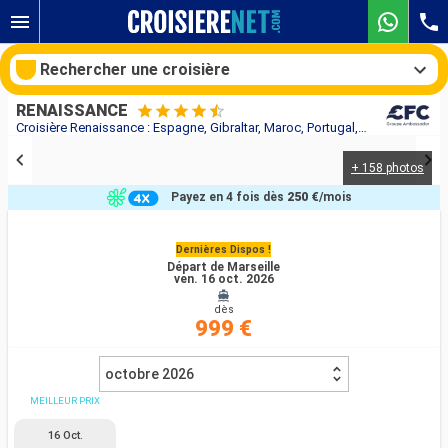
Rechercher une croisière
RENAISSANCE
Croisière Renaissance : Espagne, Gibraltar, Maroc, Portugal, France au départ de Marseille
+ 158 photos
Nos destinations
Payez en 4 fois dès
250 €
/mois
Mois de départ
Dernières Dispos !
Départ de Marseille
Ports
Compagnies
ven. 16 oct. 2026
dès
Rechercher
999 €
octobre 2026
MEILLEUR PRIX
16 Oct.