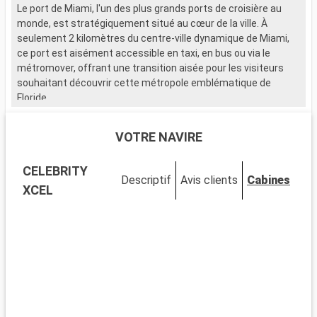
Le port de Miami, l'un des plus grands ports de croisière au
L
monde, est stratégiquement situé au cœur de la ville. À
s
seulement 2 kilomètres du centre-ville dynamique de Miami,
d
ce port est aisément accessible en taxi, en bus ou via le
d
métromover, offrant une transition aisée pour les visiteurs
souhaitant découvrir cette métropole emblématique de
Q
Floride.
N
c
Que visiter à Miami ?
h
VOTRE NAVIRE
Miami est un mélange vibrant de cultures, d'art et de plages.
a
Découvrez le quartier artistique de Wynwood, célèbre pour ses
l
CELEBRITY
fresques murales et ses galeries avant-gardistes. Le quartier
S
Descriptif
Avis clients
Cabines
historique Art Déco de South Beach vous transporte dans les
l
XCEL
années 1930 avec ses bâtiments colorés et son ambiance
r
vintage. Le parc national des Everglades, à proximité, permet
i
l'observation d'alligators dans les marécages. Little Havana
offre une immersion dans la culture cubaine, palpable à
Q
chaque coin de rue.
A
a
Que visiter dans les environs ?
e
Autour de Miami, de nombreuses excursions sont possibles.
s