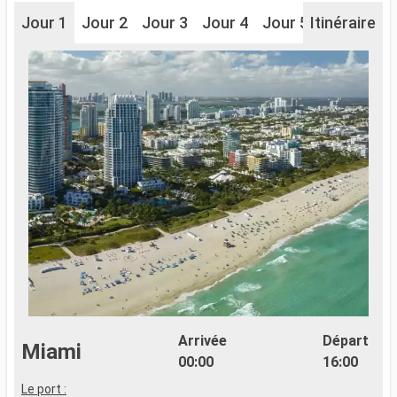
Jour 1
Jour 2
Jour 3
Jour 4
Jour 5
Itinéraire
Jour 6
J
Arrivée
Départ
Miami
00:00
16:00
Le port :
L