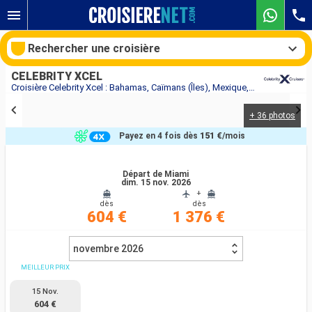
Rechercher une croisière
CELEBRITY XCEL
Croisière Celebrity Xcel : Bahamas, Caïmans (Îles), Mexique, États-Unis au départ de Miami
+ 36 photos
Nos destinations
Payez en 4 fois dès
151 €
/mois
Mois de départ
Départ de Miami
dim. 15 nov. 2026
Ports
Compagnies
+
dès
dès
604 €
1 376 €
Rechercher
novembre 2026
MEILLEUR PRIX
15 Nov.
604 €