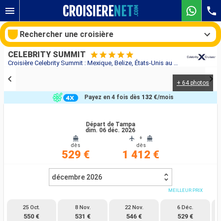
Rechercher une croisière
CELEBRITY SUMMIT
Croisière Celebrity Summit : Mexique, Belize, États-Unis au départ de Tampa
+ 64 photos
Nos destinations
Payez en 4 fois dès
132 €
/mois
Mois de départ
Départ de Tampa
dim. 06 déc. 2026
Ports
Compagnies
+
dès
dès
529 €
1 412 €
Rechercher
décembre 2026
MEILLEUR PRIX
25 Oct.
8 Nov.
22 Nov.
6 Déc.
550 €
531 €
546 €
529 €