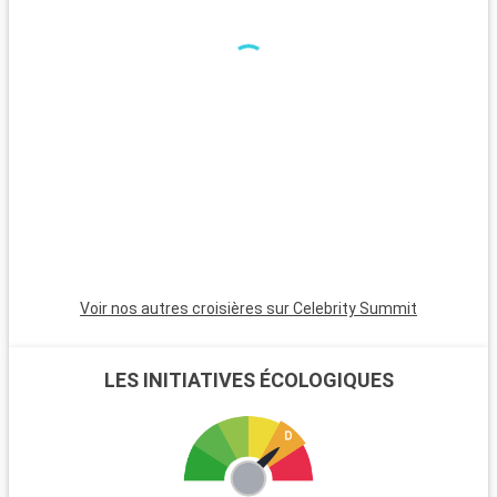
le détour. Les plages de Clearwater, à environ 35 kilomètres,
sont réputées pour leurs eaux claires et leur sable fin. Le parc
national de Myakka River, à environ 100 kilomètres, attire les
amoureux de la nature et les randonneurs. Orlando, à environ
135 kilomètres, est mondialement connu pour ses parcs à
thème, dont Walt Disney World et Universal Studios, offrant
une variété d'activités pour tous les âges.
Voir nos autres croisières sur Celebrity Summit
LES INITIATIVES ÉCOLOGIQUES