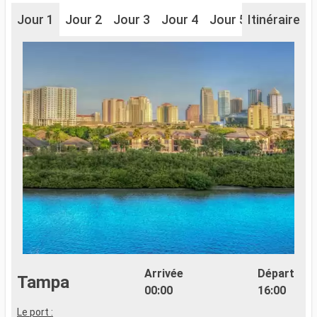
Jour 1
Jour 2
Jour 3
Jour 4
Jour 5
Itinéraire
Jour 6
J
Arrivée
Départ
Tampa
00:00
16:00
Le port :