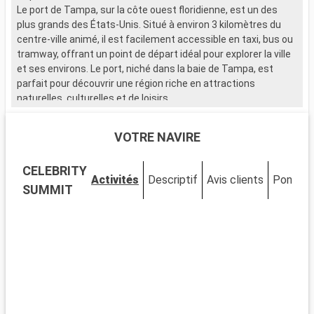
Le port de Tampa, sur la côte ouest floridienne, est un des
plus grands des États-Unis. Situé à environ 3 kilomètres du
centre-ville animé, il est facilement accessible en taxi, bus ou
tramway, offrant un point de départ idéal pour explorer la ville
et ses environs. Le port, niché dans la baie de Tampa, est
parfait pour découvrir une région riche en attractions
naturelles, culturelles et de loisirs.
Que visiter à Tampa ?
VOTRE NAVIRE
Tampa est un mélange vibrant de culture, d'histoire et de
divertissement. Ybor City, le quartier historique cubain, est
CELEBRITY
célèbre pour ses anciennes fabriques de cigares et son
Activités
Descriptif
Avis clients
Ponts
ambiance nocturne. Le Tampa Riverwalk, longeant la rivière,
SUMMIT
relie diverses attractions, dont le Florida Aquarium, et est
parfait pour une promenade détendue. Le Tampa Museum of
Art expose des œuvres d'art moderne et ancien. Pour les
familles, Busch Gardens est un parc d'attractions et animalier
à ne pas manquer.
Que visiter dans les environs ?
Aux alentours de Tampa, de nombreuses destinations valent