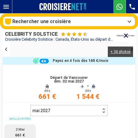
Rechercher une croisière
CELEBRITY SOLSTICE
Croisière Celebrity Solstice : Canada, États-Unis au départ de Vancouver
+ 38 photos
Nos destinations
Payez en 4 fois dès
165 €
/mois
Mois de départ
Départ de Vancouver
dim. 02 mai 2027
Ports
Compagnies
+
dès
dès
661 €
1 544 €
Rechercher
mai 2027
MEILLEUR PRIX
2 Mai
661 €