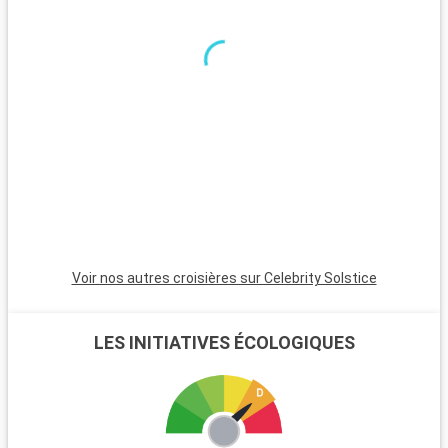
Les environs de Vancouver offrent un large éventail de
découvertes. Le Capilano Suspension Bridge Park offre une
expérience naturelle avec ses ponts suspendus dans une
forêt verdoyante. À environ 2 heures de route, Whistler est
renommée pour ses pistes de ski et ses chemins de
randonnée. Les îles du Golfe, accessibles en ferry, sont idéales
pour une immersion dans un environnement côtier paisible. La
route Sea-to-Sky Highway, qui mène à Squamish et Whistler,
offre des panoramas impressionnants de fjords, montagnes
et océan.
Voir nos autres croisières sur Celebrity Solstice
LES INITIATIVES ÉCOLOGIQUES