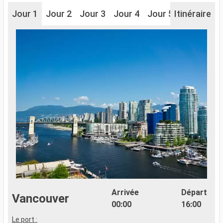
Jour 1
Jour 2
Jour 3
Jour 4
Jour 5
Itinéraire
Jour 6
Arrivée
Départ
Vancouver
00:00
16:00
Le port :