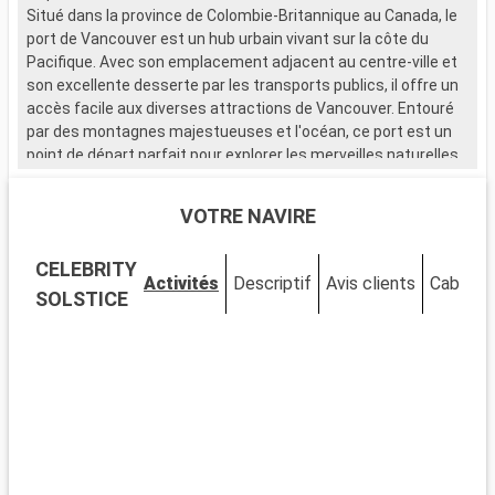
Situé dans la province de Colombie-Britannique au Canada, le
port de Vancouver est un hub urbain vivant sur la côte du
Pacifique. Avec son emplacement adjacent au centre-ville et
son excellente desserte par les transports publics, il offre un
accès facile aux diverses attractions de Vancouver. Entouré
par des montagnes majestueuses et l'océan, ce port est un
point de départ parfait pour explorer les merveilles naturelles
et urbaines de cette métropole.
VOTRE NAVIRE
Que visiter à Vancouver ?
Vancouver est riche en sites d'intérêt et en activités. Le
CELEBRITY
célèbre Stanley Park, un grand espace vert urbain, est connu
Activités
Descriptif
Avis clients
Cabines
pour ses totems, ses sentiers en bord de mer et sa riche
SOLSTICE
faune. Découvrez Gastown, le quartier historique connu pour
son horloge à vapeur et ses constructions victoriennes. La
Granville Island, avec son marché et ses galeries, offre une
riche expérience culturelle et culinaire. Pour une vue
panoramique sur la ville, visitez le Vancouver Lookout ou
explorez les sentiers de Grouse Mountain.
Que visiter dans les environs ?