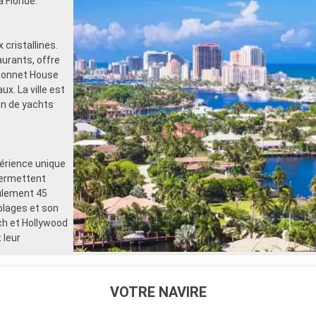
 Floride.
cristallines.
aurants, offre
 Bonnet House
ux. La ville est
ion de yachts
périence unique
permettent
eulement 45
plages et son
ch et Hollywood
 leur
VOTRE NAVIRE