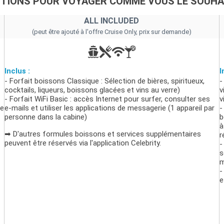
PTIONS POUR VOYAGER COMME VOUS LE SOUHA
ALL INCLUDED
(peut être ajouté à l'offre Cruise Only, prix sur demande)
Inclus :
I
- Forfait boissons Classique : Sélection de bières, spiritueux,
-
cocktails, liqueurs, boissons glacées et vins au verre)
v
- Forfait WiFi Basic : accès Internet pour surfer, consulter ses
v
de
e-mails et utiliser les applications de messagerie (1 appareil par
-
personne dans la cabine)
b
à
➡ D'autres formules boissons et services supplémentaires
r
peuvent être réservés via l'application Celebrity.
-
s
m
-
e