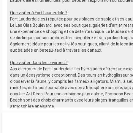
Lauderdale est un lieu idéal pour débuter l'exploration du sud de la
Que visiter à Fort Lauderdale ?
Fort Lauderdale est réputée pour ses plages de sable et ses eaux 
Le Las Olas Boulevard, avec ses boutiques, galeries d'art et rest
une expérience de shopping et de détente unique. Le Musée de
se distingue par son architecture singulière et ses jardins tropica
également idéale pour les activités nautiques, allant de la locat
aux balades en bateau-taxi à travers les canaux.
Que visiter dans les environs ?
Aux alentours de Fort Lauderdale, les Everglades offrent une ex
dans un écosystème exceptionnel. Des tours en hydroglisseur 
d'observer la faune, y compris les fameux alligators. Miami, à s
minutes, est incontournable avec son atmosphère animée, ses 
quartier Art Déco. Pour une ambiance plus calme, Pompano Bea
Beach sont des choix charmants avec leurs plages tranquilles et
atmosphère apaisante.