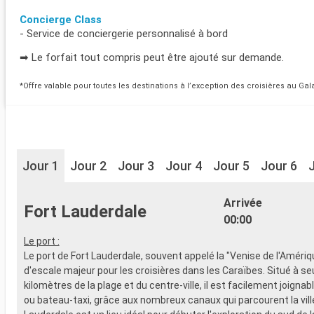
Concierge Class
- Service de conciergerie personnalisé à bord
➡ Le forfait tout compris peut être ajouté sur demande.
*Offre valable pour toutes les destinations à l’exception des croisières au Ga
Jour 1
Jour 2
Jour 3
Jour 4
Jour 5
Jour 6
Arrivée
Fort Lauderdale
00:00
Le port :
Le port de Fort Lauderdale, souvent appelé la "Venise de l'Amériq
d'escale majeur pour les croisières dans les Caraïbes. Situé à s
kilomètres de la plage et du centre-ville, il est facilement joignabl
ou bateau-taxi, grâce aux nombreux canaux qui parcourent la ville