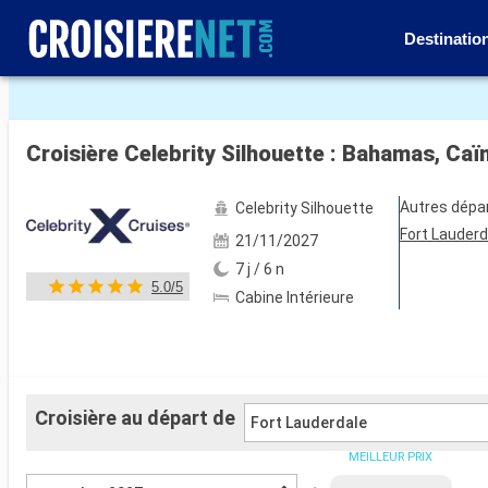
Destinatio
Voir les 75 autres photos
Croisière Celebrity Silhouette : Bahamas, Caï
Autres dépa
Celebrity Silhouette
Fort Lauderd
21/11/2027
7 j / 6 n
5.0/5
Cabine Intérieure
Croisière au départ de
Fort Lauderdale
MEILLEUR PRIX