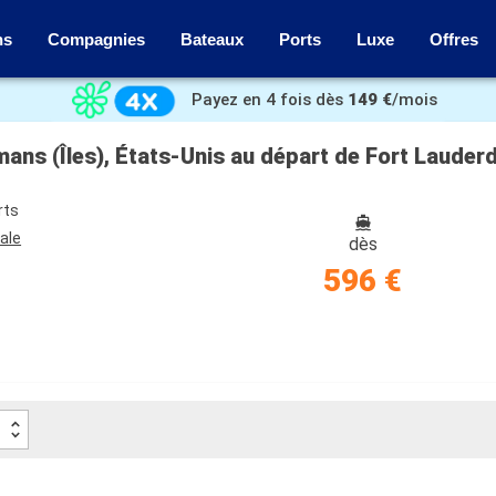
ns
Compagnies
Bateaux
Ports
Luxe
Offres
Payez en 4 fois dès
149 €
/mois
mans (Îles), États-Unis au départ de Fort Lauder
rts
ale
dès
596 €