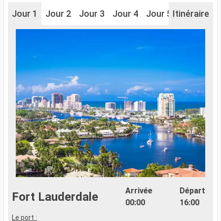
Jour 1
Jour 2
Jour 3
Jour 4
Jour 5
Itinéraire
Arrivée
Départ
Fort Lauderdale
00:00
16:00
Le port :
E