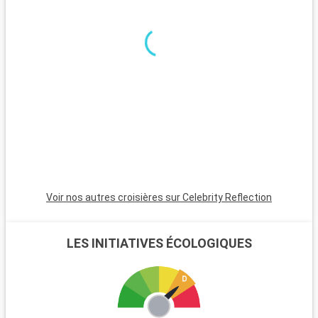
tours en hydroglisseur permettent d'observer la faune, y
compris les fameux alligators. Miami, à seulement 45
minutes, est incontournable avec son atmosphère animée,
ses plages et son quartier Art Déco. Pour une ambiance plus
calme, Pompano Beach et Hollywood Beach sont des choix
charmants avec leurs plages tranquilles et leur atmosphère
apaisante.
Voir nos autres croisières sur Celebrity Reflection
LES INITIATIVES ÉCOLOGIQUES