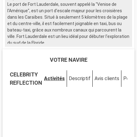
Le port de Fort Lauderdale, souvent appelé la "Venise de
l
l'Amérique", est un port d'escale majeur pour les croisières
A
dans les Caraïbes. Situé à seulement 5 kilomètres de la plage
p
et du centre-ville, il est facilement joignable en taxi, bus ou
T
bateau-taxi, grâce aux nombreux canaux qui parcourent la
ville. Fort Lauderdale est un lieu idéal pour débuter l'exploration
L
du sud de la Floride.
d
p
Que visiter à Fort Lauderdale ?
a
VOTRE NAVIRE
Fort Lauderdale est réputée pour ses plages de sable et ses
a
eaux cristallines. Le Las Olas Boulevard, avec ses boutiques,
T
CELEBRITY
galeries d'art et restaurants, offre une expérience de
l
Activités
Descriptif
Avis clients
Ponts
shopping et de détente unique. Le Musée de Bonnet House se
s
REFLECTION
distingue par son architecture singulière et ses jardins
p
tropicaux. La ville est également idéale pour les activités
p
nautiques, allant de la location de yachts aux balades en
m
bateau-taxi à travers les canaux.
n
l
Que visiter dans les environs ?
Aux alentours de Fort Lauderdale, les Everglades offrent une
expérience unique dans un écosystème exceptionnel. Des