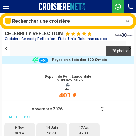
Rechercher une croisière
CELEBRITY REFLECTION
Croisière Celebrity Reflection : États-Unis, Bahamas au départ de Fort Lauderdale
+ 28 photos
Nos destinations
Payez en 4 fois dès
100 €
/mois
Mois de départ
Départ de Fort Lauderdale
lun. 09 nov. 2026
Ports
Compagnies
dès
401 €
Rechercher
novembre 2026
MEILLEUR PRIX
9 Nov.
14 Juin
17 Avr.
401 €
567 €
490 €