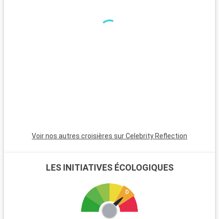
tours en hydroglisseur permettent d'observer la faune, y
compris les fameux alligators. Miami, à seulement 45
minutes, est incontournable avec son atmosphère animée,
ses plages et son quartier Art Déco. Pour une ambiance plus
calme, Pompano Beach et Hollywood Beach sont des choix
charmants avec leurs plages tranquilles et leur atmosphère
apaisante.
Voir nos autres croisières sur Celebrity Reflection
LES INITIATIVES ÉCOLOGIQUES