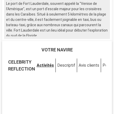
Le port de Fort Lauderdale, souvent appelé la "Venise de
l'Amérique", est un port d'escale majeur pour les croisières
dans les Caraïbes. Situé à seulement 5 kilomètres de la plage
et du centre-ville, il est facilement joignable en taxi, bus ou
bateau-taxi, grâce aux nombreux canaux qui parcourent la
ville. Fort Lauderdale est un lieu idéal pour débuter l'exploration
du sud de la Floride.
Que visiter à Fort Lauderdale ?
VOTRE NAVIRE
Fort Lauderdale est réputée pour ses plages de sable et ses
eaux cristallines. Le Las Olas Boulevard, avec ses boutiques,
CELEBRITY
galeries d'art et restaurants, offre une expérience de
Activités
Descriptif
Avis clients
Ponts
shopping et de détente unique. Le Musée de Bonnet House se
REFLECTION
distingue par son architecture singulière et ses jardins
tropicaux. La ville est également idéale pour les activités
nautiques, allant de la location de yachts aux balades en
bateau-taxi à travers les canaux.
Que visiter dans les environs ?
Aux alentours de Fort Lauderdale, les Everglades offrent une
expérience unique dans un écosystème exceptionnel. Des