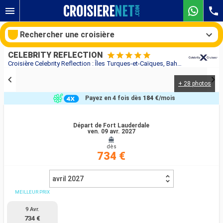
Rechercher une croisière
CELEBRITY REFLECTION
Croisière Celebrity Reflection : Îles Turques-et-Caïques, Bahamas, États-Unis au départ de Fort Lauderdale
+ 28 photos
Nos destinations
Payez en 4 fois dès
184 €
/mois
Mois de départ
Départ de Fort Lauderdale
ven. 09 avr. 2027
Ports
Compagnies
dès
734 €
Rechercher
avril 2027
MEILLEUR PRIX
9 Avr.
734 €