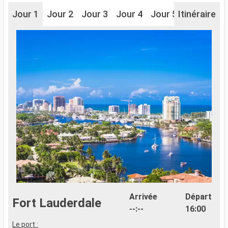
Jour 1
Jour 2
Jour 3
Jour 4
Jour 5
Itinéraire
Jour 6
J
Arrivée
Départ
Fort Lauderdale
--:--
16:00
Le port :