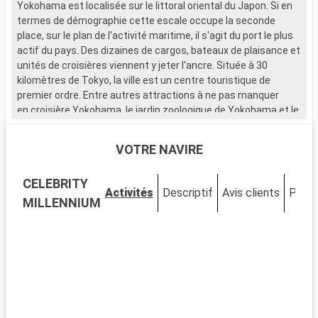
Yokohama est localisée sur le littoral oriental du Japon. Si en
E
termes de démographie cette escale occupe la seconde
d
place, sur le plan de l'activité maritime, il s'agit du port le plus
r
actif du pays. Des dizaines de cargos, bateaux de plaisance et
d
unités de croisières viennent y jeter l'ancre. Située à 30
S
kilomètres de Tokyo, la ville est un centre touristique de
p
premier ordre. Entre autres attractions à ne pas manquer
e
en croisière Yokohama, le jardin zoologique de Yokohama et le
e
zoo de Nogeyama combleront les passionnés d'animaux
f
sauvages. Pour les familles avec enfants, le parc
b
VOTRE NAVIRE
d'attractions de Yokohama Hakkeijima Sea Paradise est le lieu
d
idéal pour faire le plein de divertissement
s
CELEBRITY
en croisières Yokohama. D'autres préfèreront le shopping
S
Activités
Descriptif
Avis clients
Pont
dans les nombreux centres commerciaux qui ponctuent la
d
MILLENNIUM
ville. Les flâneries dans le quartier chinois sont l'occasion de
u
faire une pause détente à l'ombre des arbres verdoyants
r
du parc Yamashita.