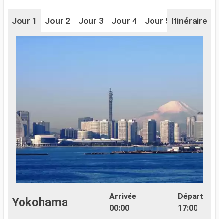
Jour 1
Jour 2
Jour 3
Jour 4
Jour 5
Itinéraire
Jour 6
J
Arrivée
Départ
Yokohama
00:00
17:00