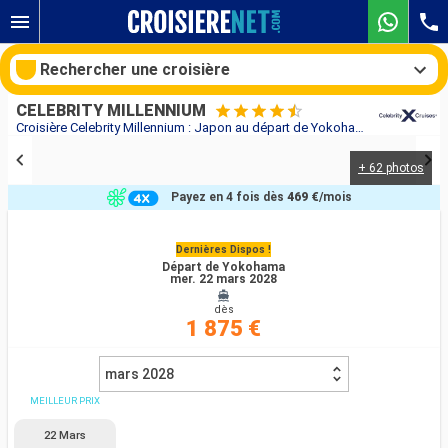
Rechercher une croisière
CELEBRITY MILLENNIUM
Croisière Celebrity Millennium : Japon au départ de Yokohama
+ 62 photos
Nos destinations
Payez en 4 fois dès
469 €
/mois
Mois de départ
Dernières Dispos !
Départ de Yokohama
Ports
Compagnies
mer. 22 mars 2028
dès
Rechercher
1 875 €
mars 2028
MEILLEUR PRIX
22 Mars