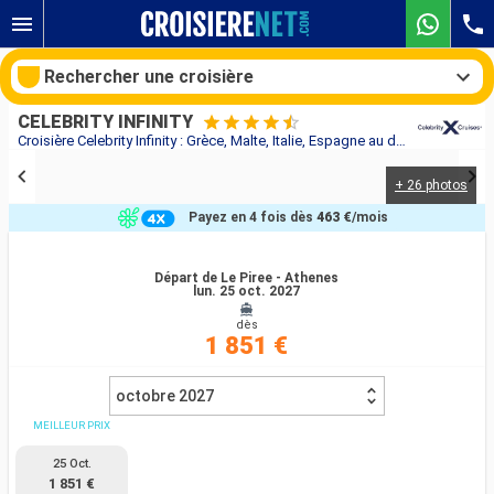
Rechercher une croisière
CELEBRITY INFINITY
Croisière Celebrity Infinity : Grèce, Malte, Italie, Espagne au départ de Le Piree - Athenes
+ 26 photos
Nos destinations
Payez en 4 fois dès
463 €
/mois
Mois de départ
Départ de Le Piree - Athenes
lun. 25 oct. 2027
Ports
Compagnies
dès
1 851 €
Rechercher
octobre 2027
MEILLEUR PRIX
25 Oct.
1 851 €