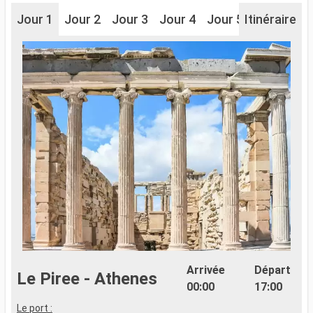
Jour 1
Jour 2
Jour 3
Jour 4
Jour 5
Itinéraire
Jour 6
J
Arrivée
Départ
Le Piree - Athenes
00:00
17:00
Le port :