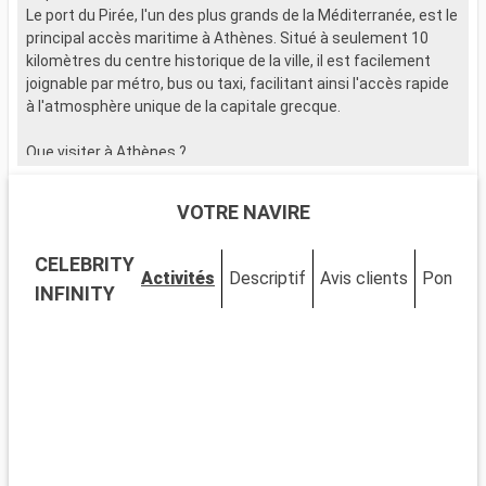
Le port du Pirée, l'un des plus grands de la Méditerranée, est le
principal accès maritime à Athènes. Situé à seulement 10
kilomètres du centre historique de la ville, il est facilement
joignable par métro, bus ou taxi, facilitant ainsi l'accès rapide
à l'atmosphère unique de la capitale grecque.
Que visiter à Athènes ?
Athènes, une ville au riche passé historique, offre de
nombreux sites incontournables. L'Acropole, avec ses
VOTRE NAVIRE
monuments antiques et son musée, domine
majestueusement la ville. Le quartier de Pláka, avec ses
CELEBRITY
ruelles pittoresques, est idéal pour savourer des spécialités
Activités
Descriptif
Avis clients
Ponts
grecques. Le Musée archéologique national plonge les
INFINITY
visiteurs dans l'histoire grecque. La place Syntagma et le
quartier de Monastiráki, quant à eux, offrent un aperçu la vie
athénienne contemporaine.
Que visiter dans les environs ?
Aux alentours d'Athènes, plusieurs sites méritent une visite.
Le Cap Sounion, avec son temple de Poséidon, offre des vues
spectaculaires sur la mer Égée, particulièrement au coucher