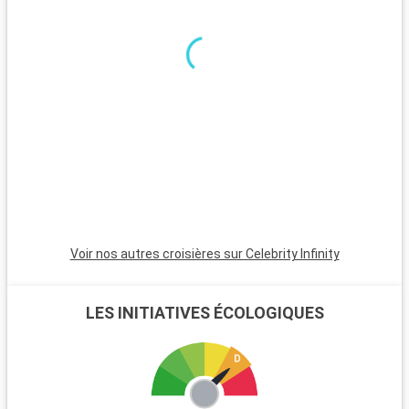
du soleil. Delphes, site mythique de l'antiquité, est une
excursion fascinante. L'île d'Égine, accessible en ferry depuis
le Pirée, séduit par ses plages tranquilles, son temple d'Aphaïa
et ses marchés traditionnels.
Voir nos autres croisières sur Celebrity Infinity
LES INITIATIVES ÉCOLOGIQUES