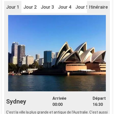
Jour 1
Jour 2
Jour 3
Jour 4
Jour 5
Itinéraire
Jour 6
J
Arrivée
Départ
Sydney
00:00
16:30
C'est la ville la plus grande et antique de l'Australie. C'est aussi