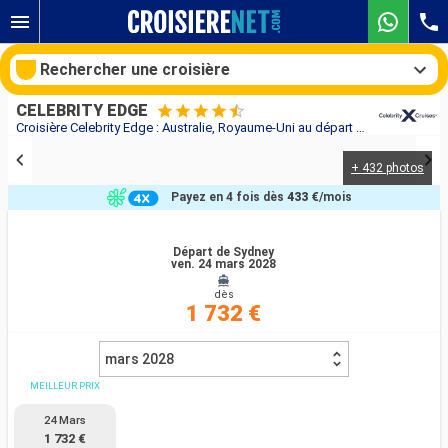
Rechercher une croisière
CELEBRITY EDGE
Croisière Celebrity Edge : Australie, Royaume-Uni au départ de Sydney
+ 432 photos
Nos destinations
Payez en 4 fois dès
433 €
/mois
Mois de départ
Départ de Sydney
ven. 24 mars 2028
Ports
Compagnies
dès
1 732 €
Rechercher
mars 2028
MEILLEUR PRIX
24 Mars
1 732 €