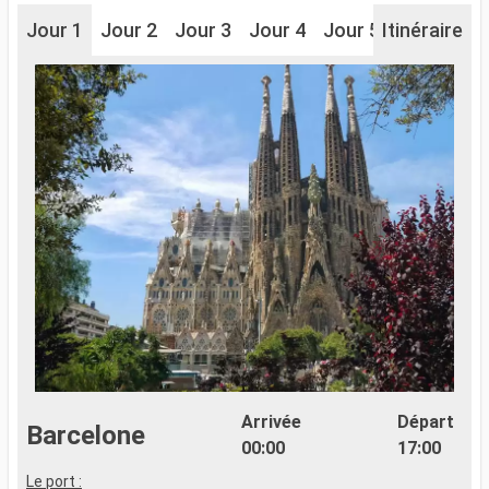
Jour 1
Jour 2
Jour 3
Jour 4
Jour 5
Itinéraire
Jour 6
J
Arrivée
Départ
Barcelone
00:00
17:00
Le port :
P