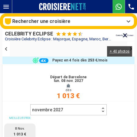
Rechercher une croisière
CELEBRITY ECLIPSE
Croisière Celebrity Eclipse : Majorque, Espagne, Maroc, Bermudes, États-Unis au départ de Barcelone
+ 40 photos
Nos destinations
Payez en 4 fois dès
253 €
/mois
Mois de départ
Départ de Barcelone
lun. 08 nov. 2027
Ports
Compagnies
dès
1 013 €
Rechercher
novembre 2027
MEILLEUR PRIX
8 Nov.
1 013 €