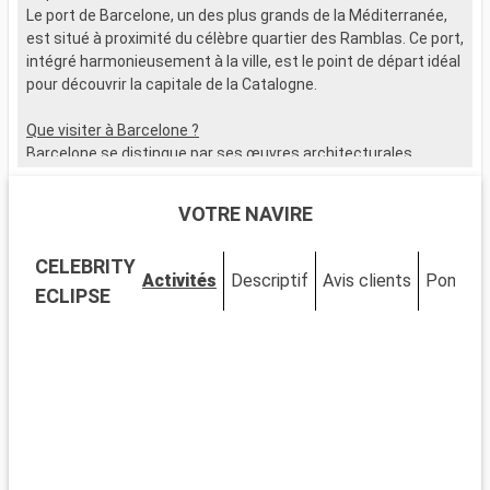
Le port de Barcelone, un des plus grands de la Méditerranée,
B
est situé à proximité du célèbre quartier des Ramblas. Ce port,
v
intégré harmonieusement à la ville, est le point de départ idéal
L
pour découvrir la capitale de la Catalogne.
c
M
Que visiter à Barcelone ?
l
Barcelone se distingue par ses œuvres architecturales
r
signées Gaudí. Explorez la Sagrada Família, flânez dans le Park
c
Güell, et découvrez le quartier gothique pour son cachet
d
VOTRE NAVIRE
historique. Le marché de la Boqueria est un incontournable
L
pour goûter à la culture et aux saveurs locales.
c
CELEBRITY
g
Activités
Descriptif
Avis clients
Ponts
Que visiter dans les environs ?
ECLIPSE
d
Aux alentours de Barcelone, Montserrat se démarque avec
S
son monastère et ses vues imprenables. La ville de Sitges,
d
connue pour ses plages et son festival de cinéma, offre une
F
belle échappée loin de l'effervescence urbaine.