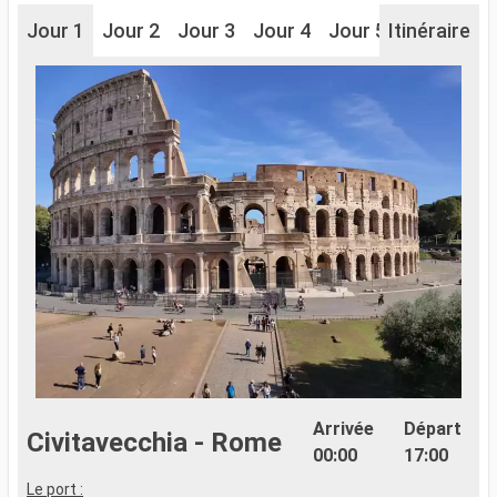
Jour 1
Jour 2
Jour 3
Jour 4
Jour 5
Itinéraire
Jour 6
J
Arrivée
Départ
Civitavecchia - Rome
00:00
17:00
Le port :
L