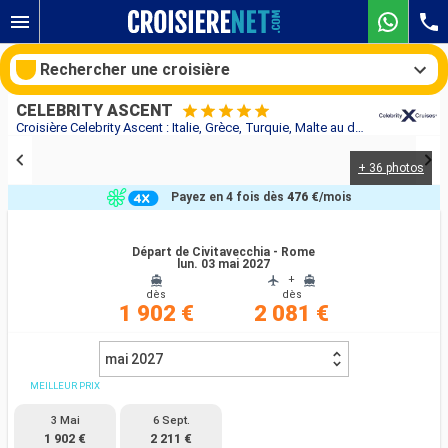
Rechercher une croisière
CELEBRITY ASCENT
Croisière Celebrity Ascent : Italie, Grèce, Turquie, Malte au départ de Civitavecchia - Rome
+ 36 photos
Nos destinations
Payez en 4 fois dès
476 €
/mois
Mois de départ
Départ de Civitavecchia - Rome
lun. 03 mai 2027
Ports
Compagnies
+
dès
dès
1 902 €
2 081 €
Rechercher
mai 2027
MEILLEUR PRIX
3 Mai
6 Sept.
1 902 €
2 211 €