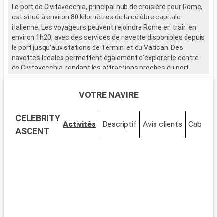
Le port de Civitavecchia, principal hub de croisière pour Rome,
L
est situé à environ 80 kilomètres de la célèbre capitale
s
italienne. Les voyageurs peuvent rejoindre Rome en train en
h
environ 1h20, avec des services de navette disponibles depuis
p
le port jusqu'aux stations de Termini et du Vatican. Des
d
navettes locales permettent également d'explorer le centre
p
de Civitavecchia, rendant les attractions proches du port
l
facilement accessibles. Cette escale méditerranéenne est le
point de départ parfait pour découvrir les merveilles de Rome.
Q
VOTRE NAVIRE
N
Que visiter à Civitavecchia ?
i
CELEBRITY
Civitavecchia, une ville portuaire chargée d'histoire, abrite
e
Activités
Descriptif
Avis clients
Cabines
plusieurs sites d'intérêt près du port. Découvrez la Forteresse
r
ASCENT
Michelangelo, un bastion de la Renaissance offrant de
c
magnifiques vues sur la mer. Promenez-vous sur le
R
Lungomare, le boulevard maritime vivant, pour une véritable
p
immersion locale. Le Musée Archéologique National de
a
Civitavecchia, situé dans un bâtiment historique, expose des
r
trouvailles archéologiques illustrant la riche histoire de la
région.
Q
A