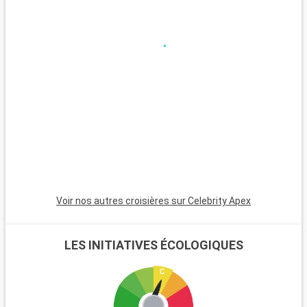
Que visiter dans les environs ?
Les environs de Southampton proposent de nombreuses
excursions. Le parc national de New Forest, proche de la ville,
est un havre pour les randonneurs et les amoureux de la
nature, avec ses landes et ses poneys sauvages. Winchester,
célèbre pour sa cathédrale, est une destination riche en
histoire. L'île de Wight, accessible en ferry, est parfaite pour
les amateurs de voile et offre de magnifiques plages. Les
passionnés d'histoire peuvent également visiter Stonehenge,
à moins d'une heure de route.
Voir nos autres croisières sur Celebrity Apex
LES INITIATIVES ÉCOLOGIQUES