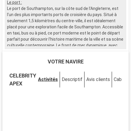
Le port :
Le port de Southampton, sur la côte sud de l'Angleterre, est
l'un des plus importants ports de croisière du pays. Situé à
seulement 1,5 kilomètres du centre-ville, il est idéalement
placé pour une exploration facile de Southampton. Accessible
en taxi, bus ou à pied, ce port moderne est le point de départ
parfait pour découvrir l'histoire maritime de la ville et sa scène
culturelle contemporaine. Le front de mer dynamique, avec
ses nombreux restaurants et magasins, attire de nombreux
visiteurs.
VOTRE NAVIRE
Que visiter à Southampton ?
CELEBRITY
Southampton, ville portuaire chargée d'histoire, est riche en
Activités
Descriptif
Avis clients
Cabines
sites d'intérêt. Le musée SeaCity narre l'histoire du Titanic,
APEX
étroitement liée à la ville. Les murs médiévaux et la Bargate,
une porte historique, témoignent du passé médiéval de
Southampton. La City Art Gallery expose des œuvres d'art
moderne et historique. Les espaces verts comme
Southampton Common offrent un cadre naturel pour se
détendre. Le quartier culturel, avec ses théâtres et galeries,
est un incontournable pour les amateurs d'art et de culture.