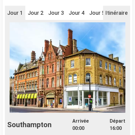
Jour 1
Jour 2
Jour 3
Jour 4
Jour 5
Itinéraire
Jour 6
J
Arrivée
Départ
Southampton
00:00
16:00