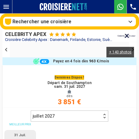
Rechercher une croisière
CELEBRITY APEX
Croisière Celebrity Apex : Danemark, Finlande, Estonie, Suède, Norvège, Royaume-Uni au départ de Southampton
+ 140 photos
Nos destinations
Payez en 4 fois dès
963 €
/mois
Mois de départ
Dernières Dispos !
Départ de Southampton
Ports
Compagnies
sam. 31 juil. 2027
dès
Rechercher
3 851 €
juillet 2027
MEILLEUR PRIX
31 Juil.