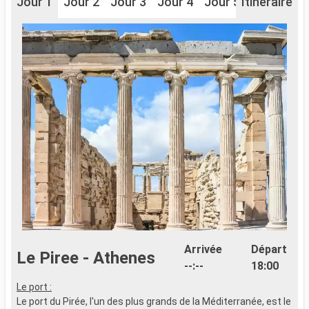
Jour 1
Jour 2
Jour 3
Jour 4
Jour 5
Itinéraire
Jour 6
J
Arrivée
Départ
Le Piree - Athenes
--:--
18:00
Le port :
L
Le port du Pirée, l'un des plus grands de la Méditerranée, est le
L