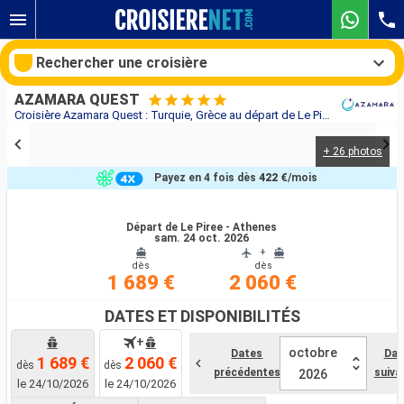
Rechercher une croisière
AZAMARA QUEST
Croisière Azamara Quest : Turquie, Grèce au départ de Le Piree - Athenes
+ 26 photos
Nos destinations
Payez en 4 fois dès
422 €
/mois
Mois de départ
Départ de Le Piree - Athenes
sam. 24 oct. 2026
Ports
Compagnies
+
dès
dès
1 689 €
2 060 €
Rechercher
DATES ET DISPONIBILITÉS
+
octobre
Dates
Dat
1 689 €
2 060 €
dès
dès
précédentes
suiva
2026
le 24/10/2026
le 24/10/2026