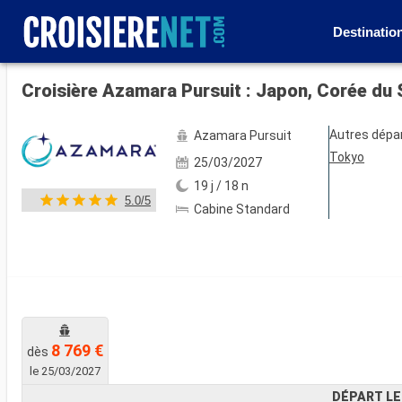
Destinatio
Voir les 26 autres photos
Croisière Azamara Pursuit : Japon, Corée du
Autres dépa
Azamara Pursuit
Tokyo
25/03/2027
19 j / 18 n
5.0/5
Cabine Standard
8 769 €
dès
le 25/03/2027
DÉPART LE