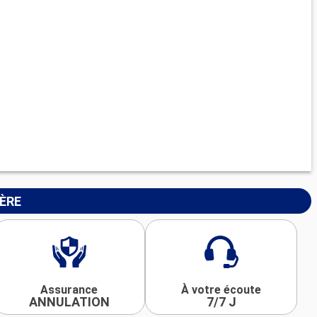
IÈRE
Assurance
À votre écoute
ANNULATION
7/7 J