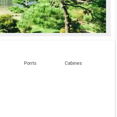
le Mo
ses p
Ponts
Cabines