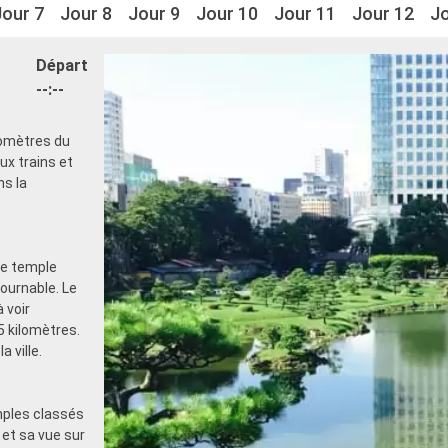
Jour 7
Jour 8
Jour 9
Jour 10
Jour 11
Jour 12
Jo
Départ
--:--
ilomètres du
ux trains et
ns la
Le temple
tournable. Le
 voir
5 kilomètres.
 ville.
mples classés
et sa vue sur