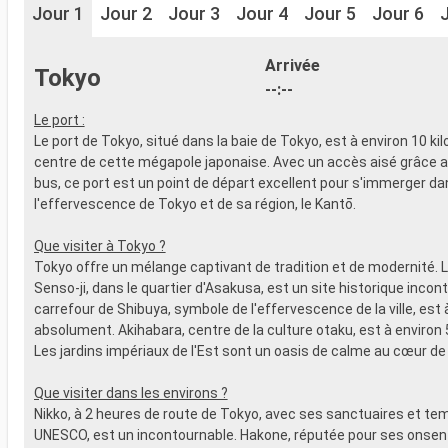
Jour 1
Jour 2
Jour 3
Jour 4
Jour 5
Jour 6
Arrivée
Tokyo
--:--
Le port :
Le port de Tokyo, situé dans la baie de Tokyo, est à environ 10 k
centre de cette mégapole japonaise. Avec un accès aisé grâce a
bus, ce port est un point de départ excellent pour s'immerger da
l'effervescence de Tokyo et de sa région, le Kantō.
Que visiter à Tokyo ?
Tokyo offre un mélange captivant de tradition et de modernité. 
Senso-ji, dans le quartier d'Asakusa, est un site historique incon
carrefour de Shibuya, symbole de l'effervescence de la ville, est à
absolument. Akihabara, centre de la culture otaku, est à environ 
Les jardins impériaux de l'Est sont un oasis de calme au cœur de la
Que visiter dans les environs ?
Nikko, à 2 heures de route de Tokyo, avec ses sanctuaires et te
UNESCO, est un incontournable. Hakone, réputée pour ses onsen 