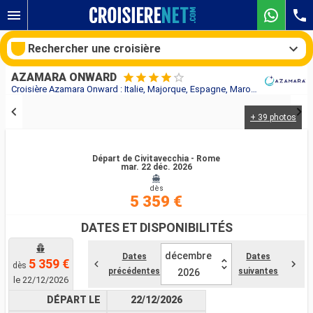
Rechercher une croisière
AZAMARA ONWARD
Croisière Azamara Onward : Italie, Majorque, Espagne, Maroc, Portugal au départ de Civitavecchia - Rome
+ 39 photos
Nos destinations
Mois de départ
Départ de Civitavecchia - Rome
mar. 22 déc. 2026
dès
Ports
Compagnies
5 359 €
Rechercher
DATES ET DISPONIBILITÉS
décembre
Dates
Dates
5 359 €
dès
précédentes
suivantes
2026
le 22/12/2026
DÉPART LE
22/12/2026