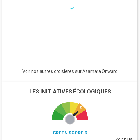
artistiques. Visitez des lieux emblématiques comme le
Colisée, le Vatican avec la basilique Saint-Pierre et les musées
du Vatican, abritant la fameuse Chapelle Sixtine. Flânez dans
le quartier pittoresque du Trastevere et explorez les ruines du
Forum romain. Au-delà de Rome, les alentours de
Civitavecchia offrent également des destinations
captivantes, à l'instar de Tarquinia, connue pour ses tombes
étrusques et son musée archéologique. Les jardins de la Villa
Farnese à Caprarola, un joyau de la Renaissance, présentent
un superbe exemple de jardins italiens typiques.
Voir nos autres croisières sur Azamara Onward
LES INITIATIVES ÉCOLOGIQUES
GREEN SCORE D
Voir plus